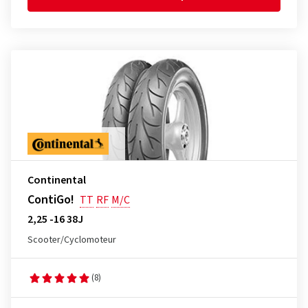
Continental
ContiGo!
TT
RF
M/C
2,25 -16 38J
Scooter/Cyclomoteur
(8)