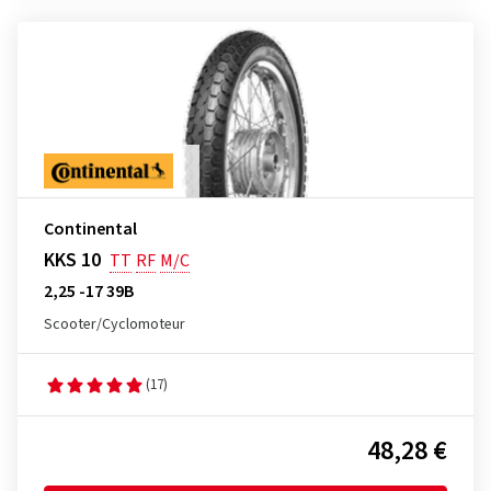
Continental
KKS 10
TT
RF
M/C
2,25 -17 39B
Scooter/Cyclomoteur
(17)
48,28 €