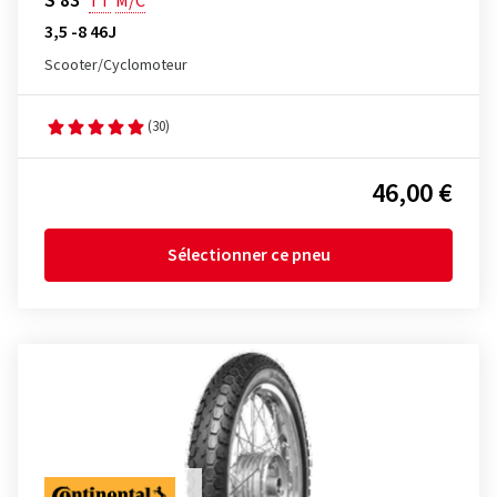
S 83
TT
M/C
3,5 -8 46J
Scooter/Cyclomoteur
(30)
46,00 €
Sélectionner ce pneu