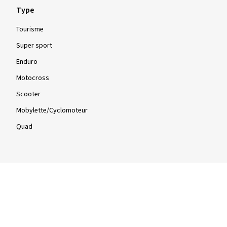
Type
Tourisme
Super sport
Enduro
Motocross
Scooter
Mobylette/Cyclomoteur
Quad
Infos
Infos & conseils
Tests de pneus