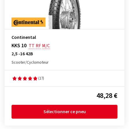
Continental
KKS 10
TT
RF
M/C
2,5 -16 42B
Scooter/Cyclomoteur
(17)
48,28 €
Sélectionner ce pneu