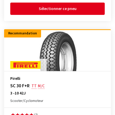
Sélectionner ce pneu
Recommandation
Pirelli
SC 30 F+R
TT
M/C
3 -10 42J
Scooter/Cyclomoteur
(7)