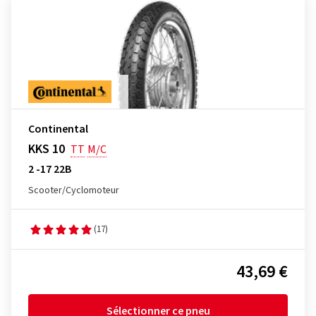
Continental
KKS 10
TT
M/C
2 -17 22B
Scooter/Cyclomoteur
(17)
43,69 €
Sélectionner ce pneu