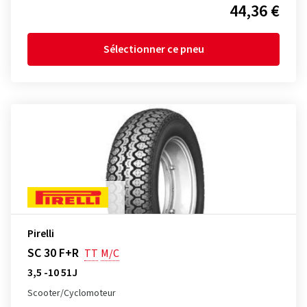
44,36 €
Sélectionner ce pneu
Pirelli
SC 30 F+R
TT
M/C
3,5 -10 51J
Scooter/Cyclomoteur