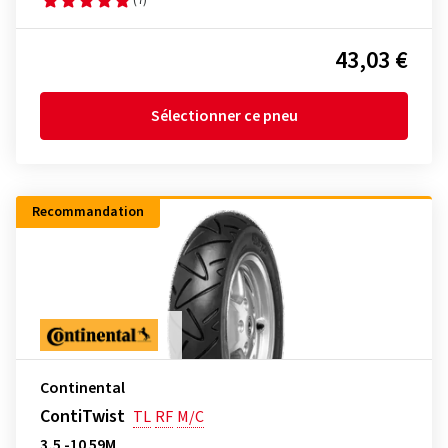
43,03 €
Sélectionner ce pneu
Recommandation
Continental
ContiTwist
TL
RF
M/C
3,5 -10 59M