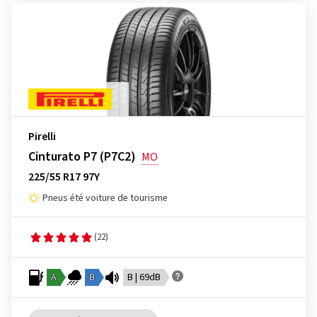
Pirelli
Cinturato P7 (P7C2)
MO
225/55 R17 97Y
Pneus été voiture de tourisme
(22)
A
B
B | 69dB