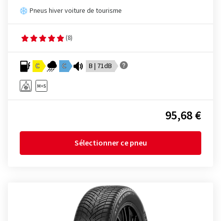
Pneus hiver voiture de tourisme
(8)
C
C
B | 71dB
95,68 €
Sélectionner ce pneu