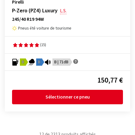
Pirelli
P-Zero (PZ4) Luxury
L.S.
245/40 R19 94W
Pneus été voiture de tourisme
(15)
B
B
B | 71dB
150,77 €
Sélectionner ce pneu
12
de
2313
produits affichés