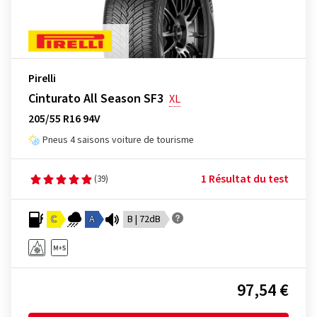
Pirelli
Cinturato All Season SF3
XL
205/55 R16 94V
Pneus 4 saisons voiture de tourisme
1 Résultat du test
(39)
C
A
B | 72dB
97,54 €