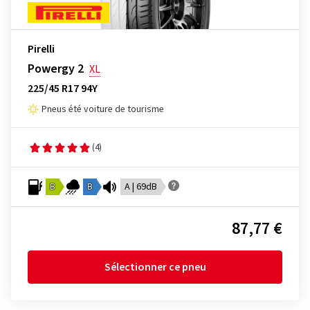
Pirelli
Powergy 2
XL
225/45 R17 94Y
Pneus été voiture de tourisme
(4)
B
B
A | 69dB
87,77 €
Sélectionner ce pneu