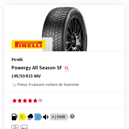
Pirelli
Powergy All Season SF
XL
195/50 R15 86V
Pneus 4 saisons voiture de tourisme
(5)
C
C
A | 69dB