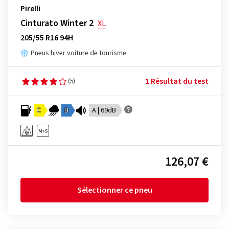
Pirelli
Cinturato Winter 2
XL
205/55 R16 94H
Pneus hiver voiture de tourisme
1 Résultat du test
(5)
C
B
A | 69dB
126,07 €
Sélectionner ce pneu