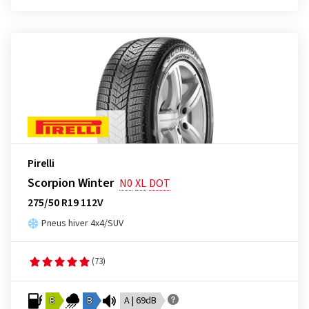
Pirelli
Scorpion Winter
N0
XL
DOT
275/50 R19 112V
Pneus hiver 4x4/SUV
(73)
B
B
A | 69dB