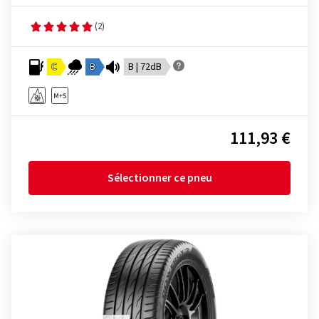
(2)
C
B
B | 72dB
111,93 €
Sélectionner ce pneu