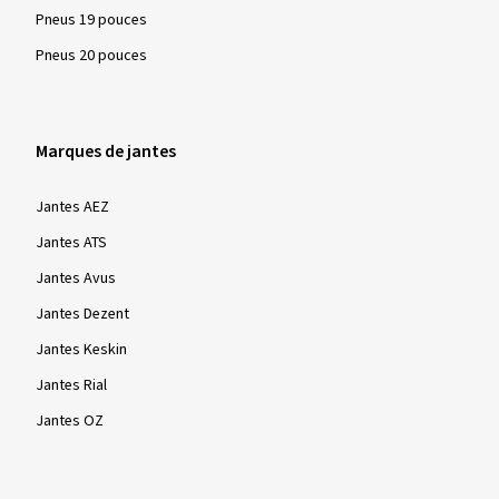
test standardisée et mondialement reconnue et doivent
Pneus 19 pouces
répondre aux exigences minimales spécifiées. En conditions
Pneus 20 pouces
hivernales - neige, routes verglacées et basses températures
- ces pneus sont particulièrement efficaces en termes de
sécurité et de contrôle de conduite.
Marques de jantes
Jantes AEZ
Jantes ATS
Jantes Avus
Jantes Dezent
Jantes Keskin
Jantes Rial
Jantes OZ