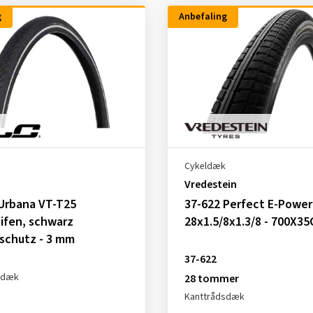
g
Anbefaling
Cykeldæk
Vredestein
Urbana VT-T25
37-622 Perfect E-Power
ifen, schwarz
28x1.5/8x1.3/8 - 700X35
schutz - 3 mm
37-622
sdæk
28 tommer
Kanttrådsdæk