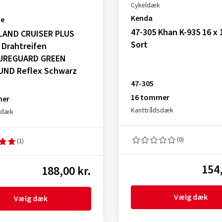
Cykeldæk
Kenda
be
47-305 Khan K-935 16 x 
 LAND CRUISER PLUS
Sort
 Drahtreifen
UREGUARD GREEN
ND Reflex Schwarz
47-305
16 tommer
mer
Kanttrådsdæk
sdæk
(0)
(1)
154,
188,00 kr.
Vælg dæk
Vælg dæk