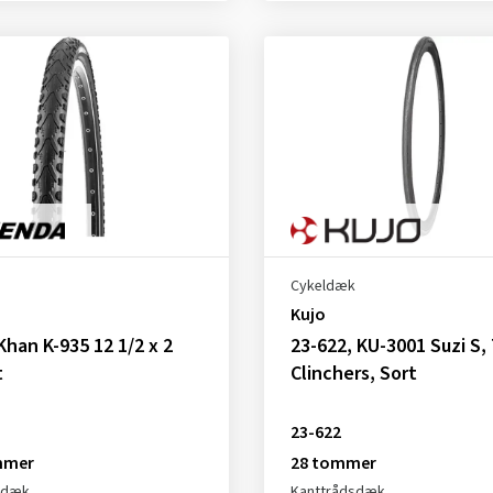
Cykeldæk
Kujo
Khan K-935 12 1/2 x 2
23-622, KU-3001 Suzi S, 
t
Clinchers, Sort
23-622
mmer
28 tommer
sdæk
Kanttrådsdæk