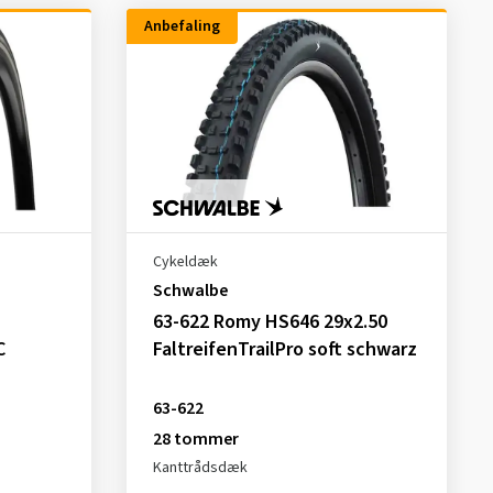
Anbefaling
Cykeldæk
Schwalbe
63-622 Romy HS646 29x2.50
C
FaltreifenTrailPro soft schwarz
63-622
28 tommer
Kanttrådsdæk