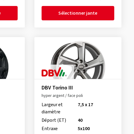
e
Sélectionner jante
DBV Torino III
hyper argent / face poli
Largeur et
7,5 x 17
diamètre
Déport (ET)
40
Entraxe
5x100