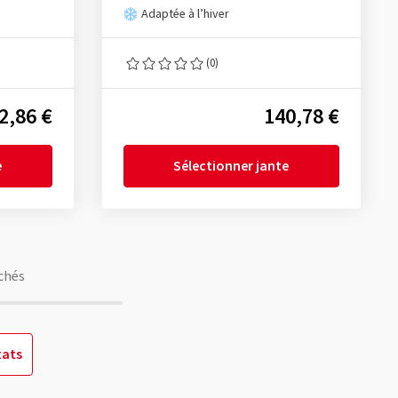
Adaptée à l’hiver
(0)
2,86 €
140,78 €
e
Sélectionner jante
chés
tats