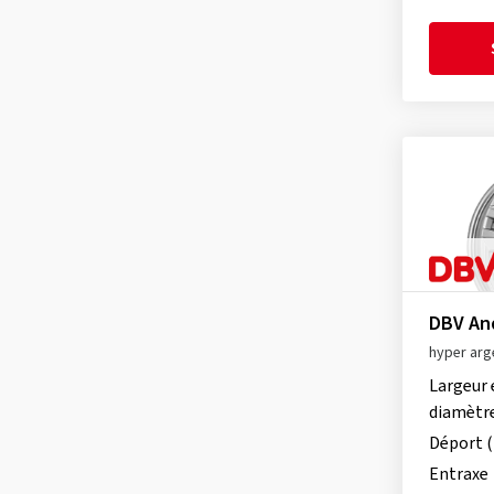
DBV Venezia KB
(74)
Rial
(902)
DBV Vienna II
(25)
Ronal
(1082)
Schmidt
(2208)
Speedline
(2)
SX-Wheels
(33)
TEC
(641)
Tomason
(269)
Ultra Wheels
(95)
V1 Wheels
(95)
DBV And
hyper arg
Largeur 
diamètr
Déport 
Entraxe