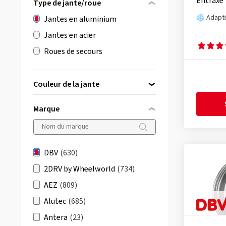
Entraxe
Type de jante/roue
Adapté
Jantes en aluminium
Jantes en acier
Roues de secours
Couleur de la jante
Marque
noir
(372)
argent
(233)
DBV
(630)
gris / anthracite
(25)
2DRV by Wheelworld
(734)
AEZ
(809)
Alutec
(685)
Antera
(23)