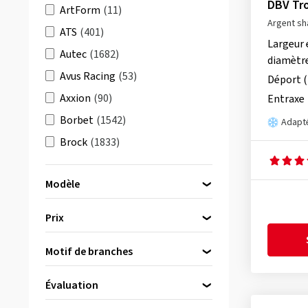
DBV Tr
ArtForm
(11)
Argent s
ATS
(401)
Largeur 
Autec
(1682)
diamètr
Avus Racing
(53)
Déport 
Axxion
(90)
Entraxe
Borbet
(1542)
Adapté
Brock
(1833)
Carmani
(633)
Modèle
CMS
(1136)
Damina Performance
(107)
Prix
Dezent
(2489)
DBV 5DS 005
(56)
Motif de branches
Diewe-Wheels
(835)
bis
von
DBV 5KS 003
(1)
Dotz
(498)
Évaluation
DBV 5SP 001
(40)
Eta-Beta
(195)
(111)