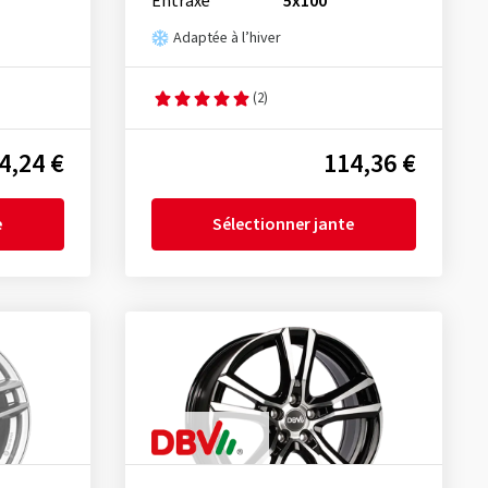
Entraxe
5x100
Adaptée à l’hiver
(2)
4,24 €
114,36 €
e
Sélectionner jante