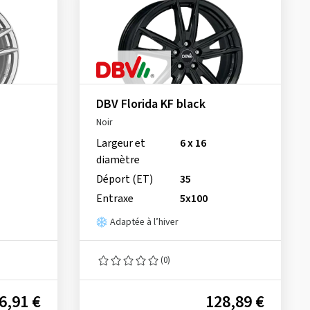
DBV Florida KF black
Noir
Largeur et
6 x 16
diamètre
Déport (ET)
35
Entraxe
5x100
Adaptée à l’hiver
(0)
6,91 €
128,89 €