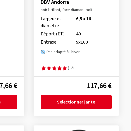
DBV Andorra
noir brillant, face diamant poli
Largeur et
6,5 x 16
diamètre
Déport (ET)
40
Entraxe
5x100
Pas adapté à l'hiver
(12)
7,66 €
117,66 €
e
Sélectionner jante