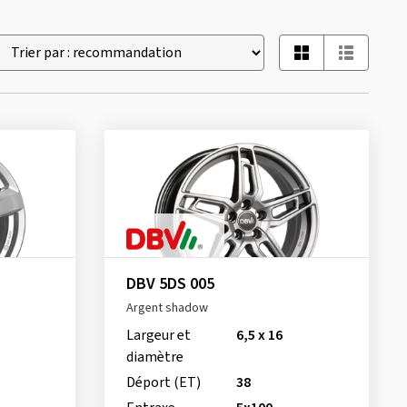
DBV 5DS 005
Argent shadow
Largeur et
6,5 x 16
diamètre
Déport (ET)
38