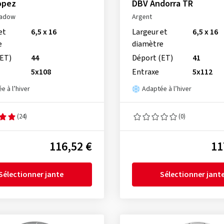
opez
DBV Andorra TR
hadow
Argent
et
6,5 x 16
Largeur et
6,5 x 16
e
diamètre
(ET)
44
Déport (ET)
41
5x108
Entraxe
5x112
e à l’hiver
Adaptée à l’hiver
(24)
(0)
116,52 €
11
Sélectionner jante
Sélectionner jant