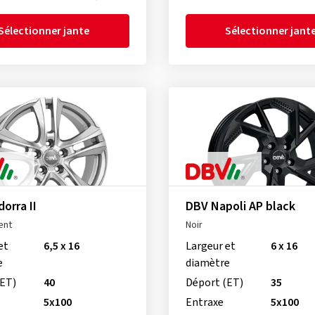
Sélectionner jante
Sélectionner jant
orra II
DBV Napoli AP black
ent
Noir
et
6,5 x 16
Largeur et
6 x 16
e
diamètre
(ET)
40
Déport (ET)
35
5x100
Entraxe
5x100