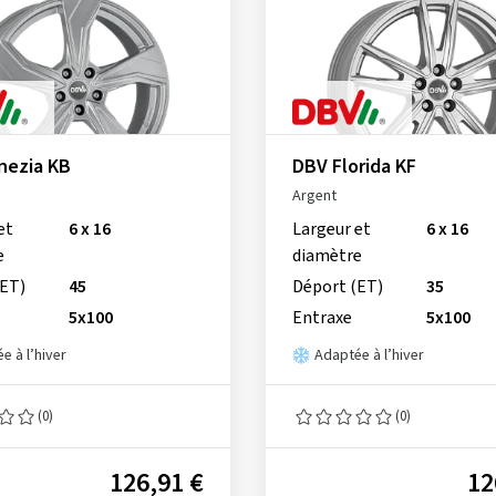
nezia KB
DBV Florida KF
Argent
et
6 x 16
Largeur et
6 x 16
e
diamètre
(ET)
45
Déport (ET)
35
5x100
Entraxe
5x100
e à l’hiver
Adaptée à l’hiver
(0)
(0)
126,91 €
12