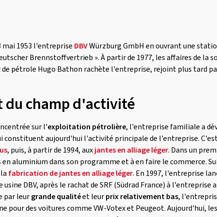
 mai 1953 l'entreprise
DBV
Würzburg GmbH en ouvrant une station-
eutscher Brennstoffvertrieb ». À partir de 1977, les affaires de la
r de pétrole Hugo Bathon rachète l'entreprise, rejoint plus tard pa
 du champ d'activité
ncentrée sur l'
exploitation pétrolière
, l'entreprise familiale a dé
i constituent aujourd'hui l'activité principale de l'entreprise. C'est
us
, puis, à partir de 1994, aux
jantes en alliage léger
. Dans un prem
tes en aluminium dans son programme et à en faire le commerce. Sui
 la
fabrication de jantes en alliage léger
. En 1997, l'entreprise la
 usine DBV, après le rachat de SRF (Südrad France) à l'entreprise
e par leur
grande qualité
et leur
prix relativement bas
, l'entrepri
gine pour des voitures comme VW-Votex et Peugeot. Aujourd'hui, l