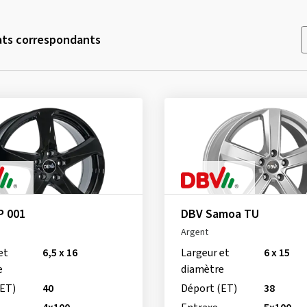
ats correspondants
P 001
DBV Samoa TU
Argent
et
6,5 x 16
Largeur et
6 x 15
e
diamètre
(ET)
40
Déport (ET)
38