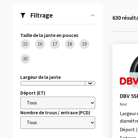
Filtrage
630
résult
Taille de la jante en pouces
15
16
17
18
19
20
Largeur de la jante
Déport (ET)
DBV 5S
Noir
Nombre de trous / entraxe (PCD)
Largeur 
diamètr
Déport 