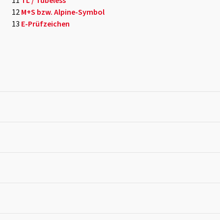
11
TL / Tubeless
12
M+S bzw. Alpine-Symbol
13
E-Prüfzeichen