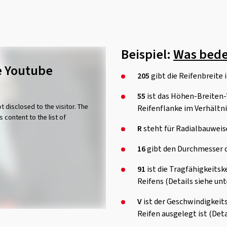
Beispiel:
Was bede
e Youtube
205
gibt die Reifenbreite 
55
ist das Höhen-Breiten-V
t disclosed to the visitor. The
Reifenflanke im Verhältni
 content to the list of
R
steht für Radialbauweise
16
gibt den Durchmesser de
91
ist die Tragfähigkeitsk
Reifens (Details siehe unt
V
ist der Geschwindigkeit
Reifen ausgelegt ist (Deta