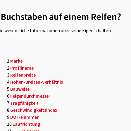
 Buchstaben auf einem Reifen?
die wesentliche Informationen über seine Eigenschaften
1
Marke
2
Profilname
3
Reifenbreite
4
Höhen-Breiten-Verhältnis
5
Bauweise
6
Felgendurchmesser
7
Tragfähigkeit
8
Geschwindigkeitsindex
9
DOT-Nummer
10
Laufrichtung