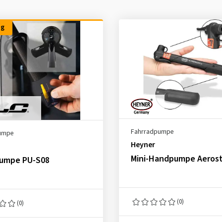
ng
Fahrradpumpe
umpe
Heyner
Mini-Handpumpe Aerost
umpe PU-S08
(0)
(0)