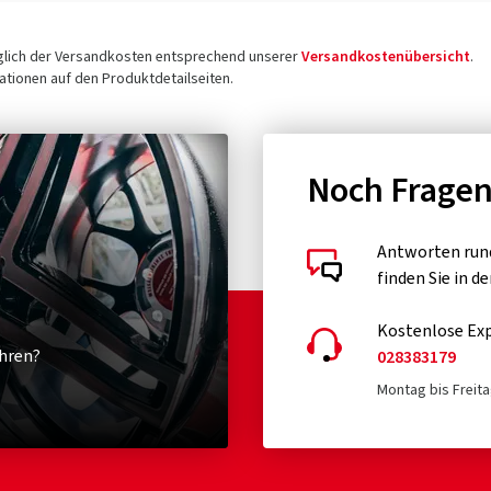
üglich der Versandkosten entsprechend unserer
Versandkostenübersicht
.
tionen auf den Produktdetailseiten.
Noch Frage
Antworten run
finden Sie in d
Kostenlose Exp
hren?
028383179
Montag bis Freita