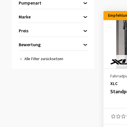
Pumpenart
Fußpumpe
(1)
Empfehlu
Marke
Kompaktpumpe
(3)
Heyner
(4)
Standpumpe
(4)
Preis
Schwalbe
(1)
XLC
(3)
Bewertung
bis
von
Alle Bewertungen
(8)
Alle Filter zurücksetzen
Fahrradp
XLC
Standp