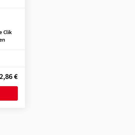
 Clik
zen
2,86 €