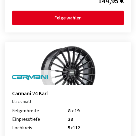
144,95 €
Felge wählen
Carmani 24 Karl
black matt
Felgenbreite
8 x 19
Einpresstiefe
38
Lochkreis
5x112