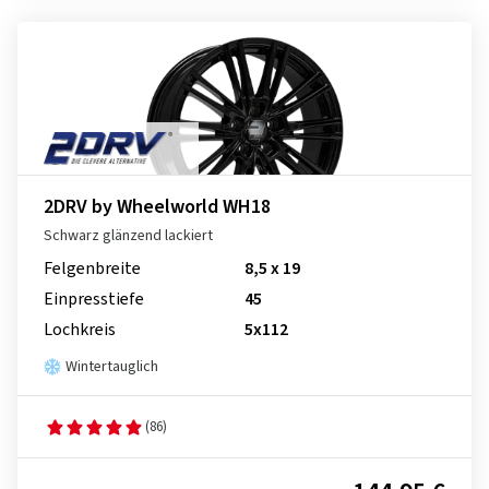
2DRV by Wheelworld WH18
Schwarz glänzend lackiert
Felgenbreite
8,5 x 19
Einpresstiefe
45
Lochkreis
5x112
Wintertauglich
(86)