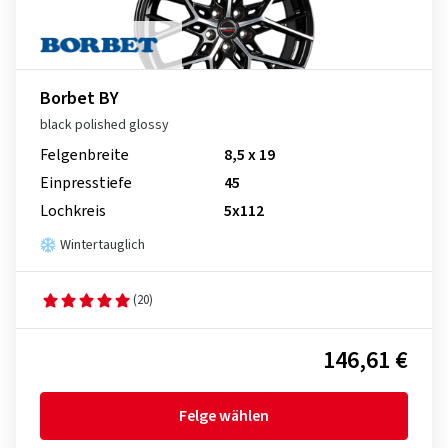
Borbet BY
black polished glossy
Felgenbreite
8,5 x 19
Einpresstiefe
45
Lochkreis
5x112
Wintertauglich
(20)
146,61 €
Felge wählen