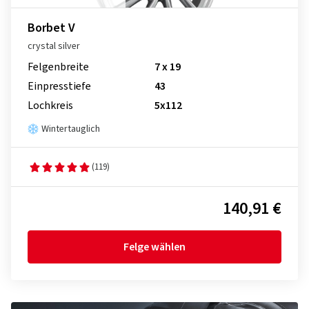
Borbet V
crystal silver
Felgenbreite
7 x 19
Einpresstiefe
43
Lochkreis
5x112
Wintertauglich
(119)
140,91 €
Felge wählen