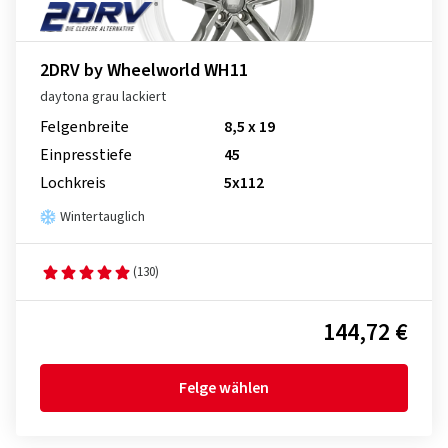
2DRV by Wheelworld WH11
daytona grau lackiert
Felgenbreite
8,5 x 19
Einpresstiefe
45
Lochkreis
5x112
Wintertauglich
(130)
144,72 €
Felge wählen