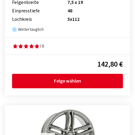
Felgenbreite
7,5 x 19
Einpresstiefe
48
Lochkreis
5x112
Wintertauglich
(3)
142,80 €
Felge wählen