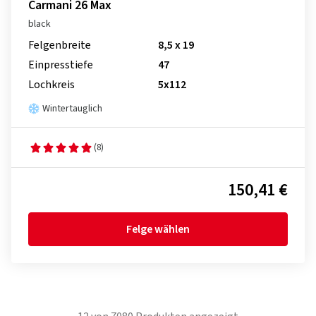
Carmani 26 Max
black
Felgenbreite
8,5 x 19
Einpresstiefe
47
Lochkreis
5x112
Wintertauglich
(8)
150,41 €
Felge wählen