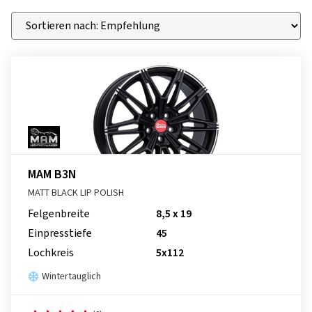
MAM B3N
MATT BLACK LIP POLISH
Felgenbreite
8,5 x 19
Einpresstiefe
45
Lochkreis
5x112
Wintertauglich