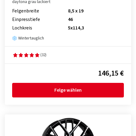
daytona grau lackiert
Felgenbreite
8,5 x 19
Einpresstiefe
46
Lochkreis
5x114,3
Wintertauglich
(32)
146,15 €
Felge wählen