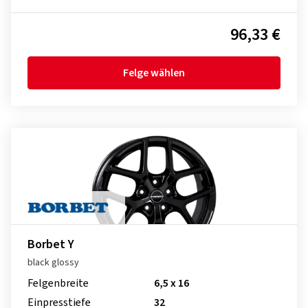
96,33 €
Felge wählen
Borbet Y
black glossy
Felgenbreite
6,5 x 16
Einpresstiefe
32