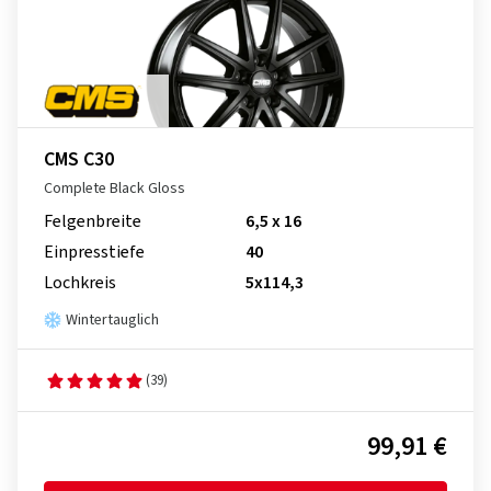
CMS C30
Complete Black Gloss
Felgenbreite
6,5 x 16
Einpresstiefe
40
Lochkreis
5x114,3
Wintertauglich
(39)
99,91 €