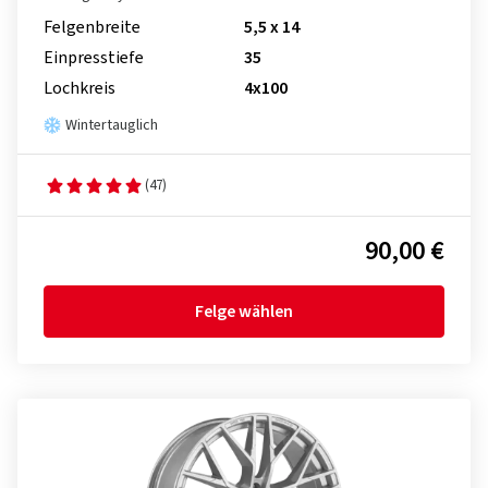
Felgenbreite
5,5 x 14
Einpresstiefe
35
Lochkreis
4x100
Wintertauglich
(47)
90,00 €
Felge wählen