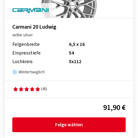
Carmani 20 Ludwig
withe silver
Felgenbreite
6,5 x 16
Einpresstiefe
54
Lochkreis
5x112
Wintertauglich
(45)
91,90 €
Felge wählen