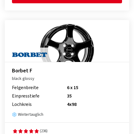
Borbet F
black glossy
Felgenbreite
6 x 15
Einpresstiefe
35
Lochkreis
4x98
Wintertauglich
(236)