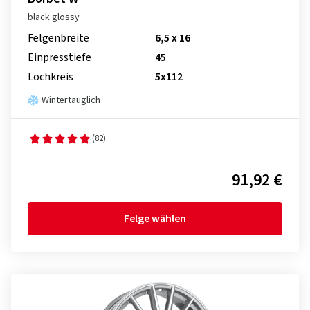
black glossy
Felgenbreite
6,5 x 16
Einpresstiefe
45
Lochkreis
5x112
Wintertauglich
(82)
91,92 €
Felge wählen