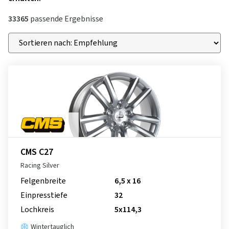
33365
passende Ergebnisse
CMS C27
Racing Silver
Felgenbreite
6,5 x 16
Einpresstiefe
32
Lochkreis
5x114,3
Wintertauglich