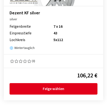
Dezent KF silver
silver
Felgenbreite
7 x 16
Einpresstiefe
43
Lochkreis
5x112
Wintertauglich
(0)
106,22 €
Felge wählen