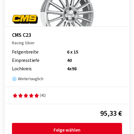
CMS C23
Racing Silver
Felgenbreite
6 x 15
Einpresstiefe
40
Lochkreis
4x98
Wintertauglich
(41)
95,33 €
Felge wählen