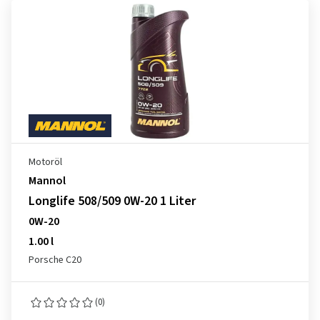
Motoröl
Mannol
Longlife 508/509 0W-20 1 Liter
0W-20
1.00 l
Porsche C20
(0)