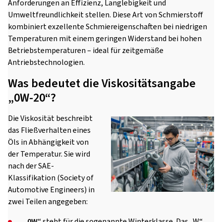
Anforderungen an Effizienz, Langlebigkeit und
Umweltfreundlichkeit stellen. Diese Art von Schmierstoff
kombiniert exzellente Schmiereigenschaften bei niedrigen
Temperaturen mit einem geringen Widerstand bei hohen
Betriebstemperaturen – ideal für zeitgemäße
Antriebstechnologien.
Was bedeutet die Viskositätsangabe
„0W-20“?
Die Viskosität beschreibt
das Fließverhalten eines
Öls in Abhängigkeit von
der Temperatur. Sie wird
nach der SAE-
Klassifikation (Society of
Automotive Engineers) in
zwei Teilen angegeben:
„
0W
“ steht für die sogenannte Winterklasse. Das „W“