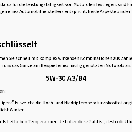
dards für die Leistungsfähigkeit von Motorölen festlegen, sind F
en eines Automobilherstellers entspricht. Beide Aspekte sind ent
chlüsselt
ommen Sie schnell mit komplex wirkenden Kombinationen aus Zahl
ir uns das Ganze am Beispiel eines häufig genutzten Motoröls an:
5W-30 A3/B4
en:
iligen Öls, welche die Hoch- und Niedrigtemperaturviskosität angib
icht Winter.
röls bei hohen Temperaturen. Je höher diese Zahl ist, desto dickf