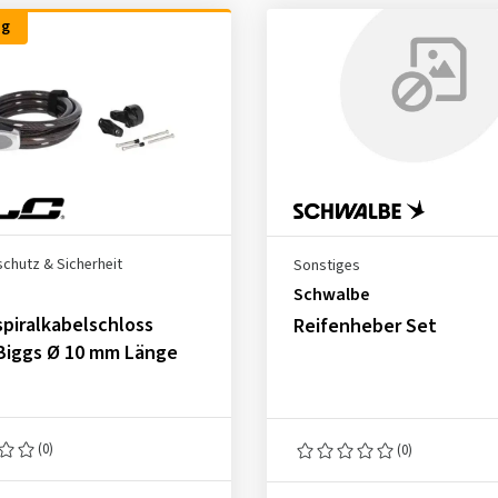
ng
schutz & Sicherheit
Sonstiges
Schwalbe
piralkabelschloss
Reifenheber Set
Biggs Ø 10 mm Länge
(0)
(0)