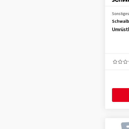
Sonstige
Schwal
Umrüstk