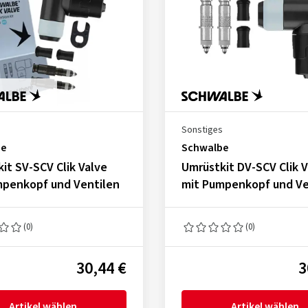
s
Sonstiges
be
Schwalbe
it SV-SCV Clik Valve
Umrüstkit DV-SCV Clik V
mpenkopf und Ventilen
mit Pumpenkopf und Ve
(0)
(0)
30,44 €
3
Artikel wählen
Artikel wählen