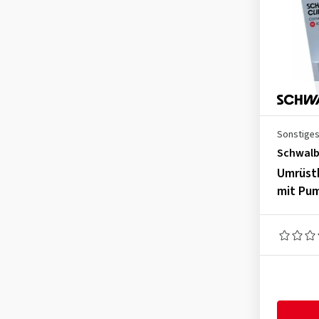
Sonstige
Schwal
Umrüstk
mit Pu