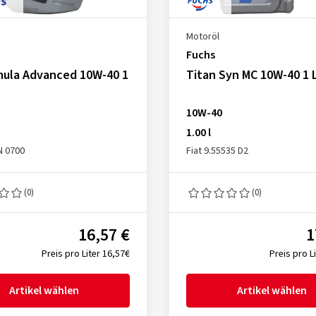
Motoröl
Fuchs
mula Advanced 10W-40 1
Titan Syn MC 10W-40 1 L
10W-40
1.00 l
N 0700
Fiat 9.55535 D2
(0)
(0)
16,57 €
1
Preis pro Liter 16,57€
Preis pro L
Artikel wählen
Artikel wählen