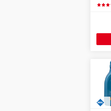
RVI RLD-2
(1)
Scania LDF-3
(1)
Volvo VDS-3
(1)
VW 500 00
(11)
VW 501 00
(4)
VW 502 00
(14)
VW 505 00
(32)
VW 501 01
(24)