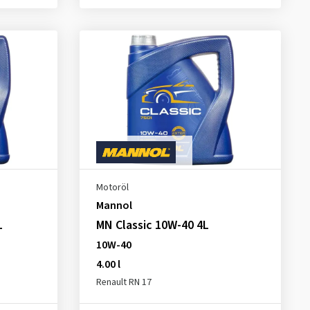
Motoröl
Mannol
L
MN Classic 10W-40 4L
10W-40
4.00 l
Renault RN 17