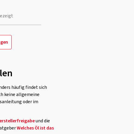
ezeigt
igen
len
ers häufig findet sich
och keine allgemeine
bsanleitung oder im
erstellerfreigabe
und die
 Ratgeber
Welches Öl ist das