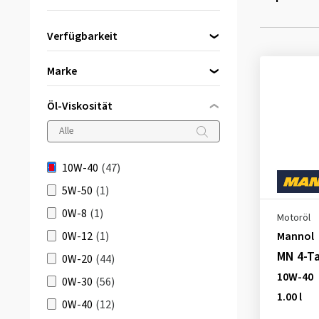
Verfügbarkeit
Direkt lieferbar
(47)
Marke
Öl-Viskosität
Aral
(3)
Castrol
(7)
10W-40
(47)
DBV Motoröl
(1)
5W-50
(1)
ELF
(1)
0W-8
(1)
Motoröl
Eni
(1)
0W-12
(1)
Mannol
Fuchs
(1)
MN 4-Ta
0W-20
(44)
Liqui Moly
(9)
10W-40
0W-30
(56)
Mannol
(14)
1.00 l
0W-40
(12)
Mobil
(3)