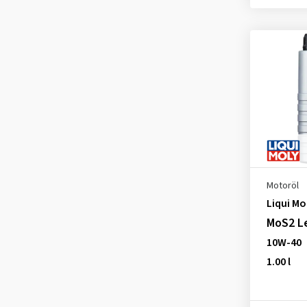
Peugeot PSA B71 2300
(1)
PSA (Peugeot, Citroen) B71
2296
(4)
PSA B71 2294
(6)
PSA B71 2296
(3)
PSA B71 2300
(5)
Renault RN 17
(4)
Renault RN 0700
(16)
Motoröl
Liqui Mo
RENAULT RN 0700
(3)
MoS2 Le
Renault RN 0710
(16)
10W-40
RENAULT RN 0710
(3)
1.00 l
Renault RN0700
(2)
Renault RN0710
(2)