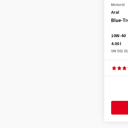
Motoröl
Aral
Blue-Tr
10W-40
4.00 l
VW 501 01