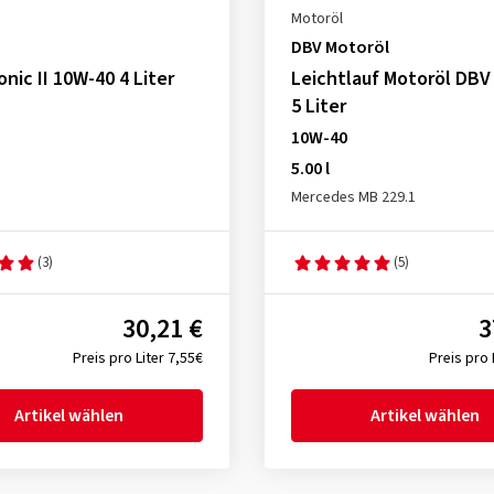
Motoröl
DBV Motoröl
onic II 10W-40 4 Liter
Leichtlauf Motoröl DBV
5 Liter
10W-40
5.00 l
Mercedes MB 229.1
(3)
(5)
30,21 €
3
Preis pro Liter 7,55€
Preis pro 
Artikel wählen
Artikel wählen