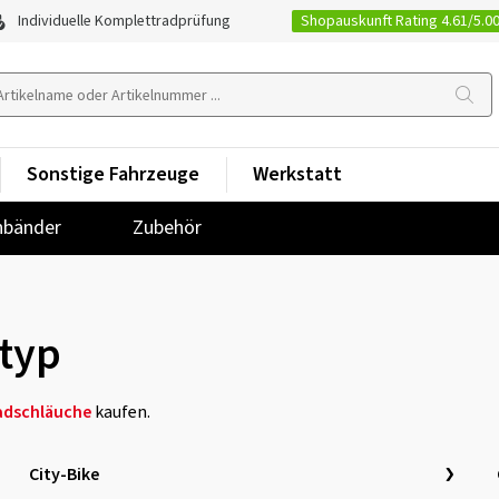
Shopauskunft Rating 4.61/5.0
Individuelle Komplettradprüfung
Sonstige Fahrzeuge
Werkstatt
nbänder
Zubehör
typ
adschläuche
kaufen.
City-Bike