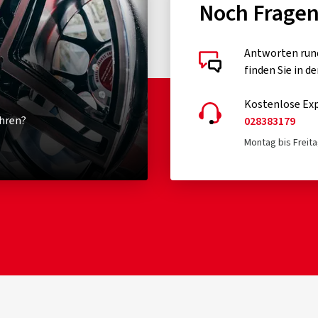
Noch Frage
Antworten run
finden Sie in d
Kostenlose Exp
hren?
028383179
Montag bis Freita