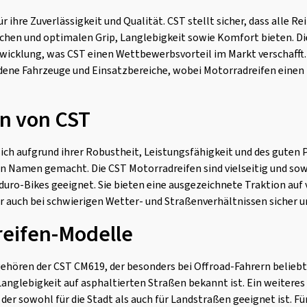
r ihre Zuverlässigkeit und Qualität. CST stellt sicher, dass alle R
chen und optimalen Grip, Langlebigkeit sowie Komfort bieten. D
wicklung, was CST einen Wettbewerbsvorteil im Markt verschafft.
edene Fahrzeuge und Einsatzbereiche, wobei Motorradreifen eine
n von CST
ch aufgrund ihrer Robustheit, Leistungsfähigkeit und des guten 
en Namen gemacht. Die CST Motorradreifen sind vielseitig und s
nduro-Bikes geeignet. Sie bieten eine ausgezeichnete Traktion auf
r auch bei schwierigen Wetter- und Straßenverhältnissen sicher u
reifen-Modelle
hören der CST CM619, der besonders bei Offroad-Fahrern beliebt 
 Langlebigkeit auf asphaltierten Straßen bekannt ist. Ein weiteres
 der sowohl für die Stadt als auch für Landstraßen geeignet ist. F