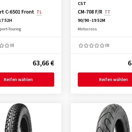
CST
t C-6501 Front
CM-708 F/R
TL
TT
17 52H
90/90 -19 52M
port-Touring
Motocross
(0)
(0)
63,66 €
6
Reifen wählen
Reifen wählen