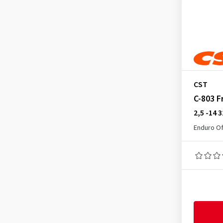
C-755 Rear
(1)
C-803 Front
(1)
C-828 Front
(1)
C-828 Rear
(1)
C-829 F+R
(2)
C-905 Rear
(2)
CST
C-910 Front
(1)
C-803 F
C-915 Rear
(1)
2,5 -14 
C-916 Front
(1)
Enduro Of
C-920
(1)
C-922 Front
(2)
C-9287
(1)
C-9308 Front
(2)
C-9309 Rear
(4)