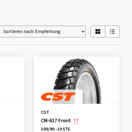
CST
CM-617 Front
TT
100/90 -19 57S