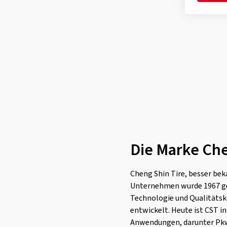
C-9311 Front
(2)
C-9312 Rear
(3)
C-9313 Front
(3)
C-9314 Rear
(4)
C-9323 Front
(1)
C-9323 Rear
(1)
C-9361
(1)
C-9368
(3)
Challenger C-190 Front
(1)
Die Marke Che
Challenger C-190 Rear
(1)
CM-531 Front
(1)
Cheng Shin Tire, besser bek
CM-532 Rear
(1)
Unternehmen wurde 1967 gegr
CM-615 Front
(1)
Technologie und Qualitätsko
entwickelt. Heute ist CST in
CM-616 Rear
(1)
Anwendungen, darunter Pkw-