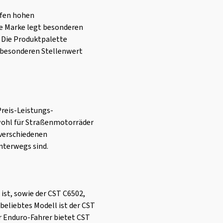
eifen hohen
ie Marke legt besonderen
 Die Produktpalette
n besonderen Stellenwert
Preis-Leistungs-
owohl für Straßenmotorräder
 verschiedenen
nterwegs sind.
ist, sowie der CST C6502,
 beliebtes Modell ist der CST
ür Enduro-Fahrer bietet CST