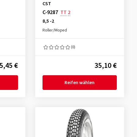
CST
C-9287
TT
2
8,5 -2
Roller/Moped
(0)
5,45 €
35,10 €
Reifen wählen