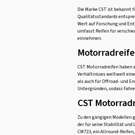
CM-617 Front
(3)
Die Marke CST ist bekannt fü
CM-617 Rear
(1)
Qualitätsstandards entspre
CM-669 Front
(1)
Wert auf Forschung und Ent
CM-670 Rear
(1)
umfasst Reifen für verschi
einnehmen.
CM-708 F/R
(4)
CM-708 Front
(1)
Motorradreife
CM-727 F+R
(1)
CST Motorradreifen haben si
CM-731 Front
(1)
Verhältnisses weltweit ein
CM-741 Front
(1)
als auch für Offroad- und E
CM-A4II Front
(1)
Untergründen, sodass Fahre
CM-A4II Rear
(1)
CST Motorrad
CM-AD01 Front
(1)
CM-AD01 Rear
(1)
Zu den gängigen Modellen ge
der für seine Stabilität und
CM-EX02 Front
(1)
CM723, ein Allround-Reifen,