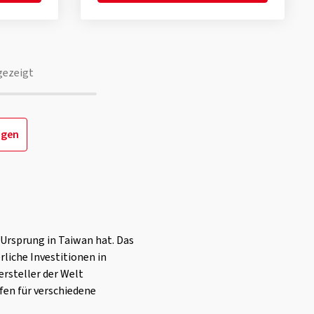
gezeigt
igen
 Ursprung in Taiwan hat. Das
liche Investitionen in
rsteller der Welt
ifen für verschiedene