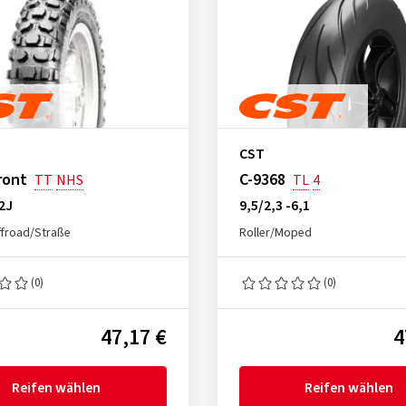
CST
ront
C-9368
TT
NHS
TL
4
32J
9,5/2,3 -6,1
froad/Straße
Roller/Moped
(0)
(0)
47,17 €
4
Reifen wählen
Reifen wählen