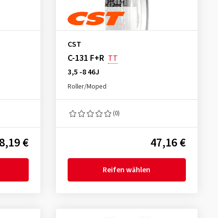
CST
C-131 F+R
TT
3,5 -8 46J
Roller/Moped
(0)
8,19 €
47,16 €
Reifen wählen