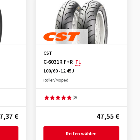
CST
C-6031R F+R
TL
100/60 -12 45J
Roller/Moped
(0)
7,37 €
47,55 €
Reifen wählen