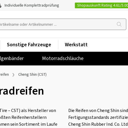
Shopauskunft Rating 4.61/5.0
Individuelle Komplettradprüfung
Sonstige Fahrzeuge
Werkstatt
lgenbänder
Motorradschläuche
eifen
Cheng Shin (CST)
radreifen
ire – CST) als Hersteller von
Die Reifen von Cheng Shin sind
rößten Reifenherstellern
Fertigungsstandards zertifizie
hmen sein Sortiment im Laufe
Cheng Shin Rubber Ind. Co. Ltd