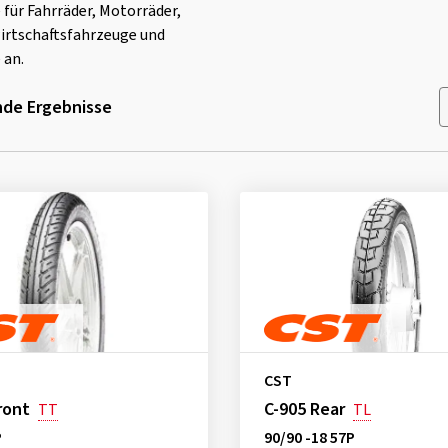
 für Fahrräder, Motorräder,
irtschaftsfahrzeuge und
 an.
de Ergebnisse
CST
ront
C-905 Rear
TT
TL
P
90/90 -18 57P