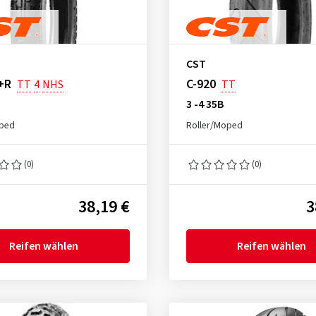
CST
+R
C-920
TT
4
NHS
TT
3 -4 35B
oped
Roller/Moped
(0)
(0)
38,19 €
3
Reifen wählen
Reifen wählen