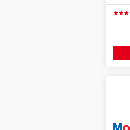
GM-LL-A-025
(13)
GM-LL-B-025
(12)
Honda
(1)
Hyundai
(1)
Jaso MA2
(1)
Kia
(1)
MB 226.5GM dexos2
(3)
MB 226.5
(9)
MB 229.3
(5)
MB 229.31
(8)
MB 229.5
(6)
MB 229.51
(8)
MB 229.52
(1)
Mercedes MB 226.5
(10)