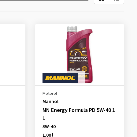
Motoröl
Mannol
MN Energy Formula PD 5W-40 1
L
5W-40
1.00 l