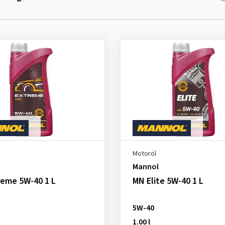
Motoröl
Mannol
reme 5W-40 1 L
MN Elite 5W-40 1 L
5W-40
1.00 l