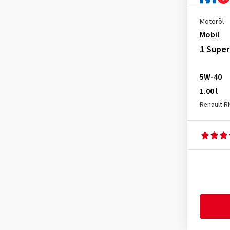
Mercedes MB 229.3
(21)
Motoröl
Mercedes MB 229.31
(13)
Mobil
Mercedes MB 229.5
(27)
1 Super
Mercedes MB 229.51
(10)
Nissan
(1)
5W-40
Opel dexos 2
(5)
1.00 l
Renault R
Opel GM Dexos 2
(1)
Opel GM-LL-A-025
(1)
Opel GM-LL-B-025
(6)
Opel OV 040 1547 - D40
(2)
Opel OV 040 1547-D40
(4)
Peugeot/Citroën B71 2296
(1)
Peugeot/PSA (Peugeot,
Citroen) B71 2296
(4)