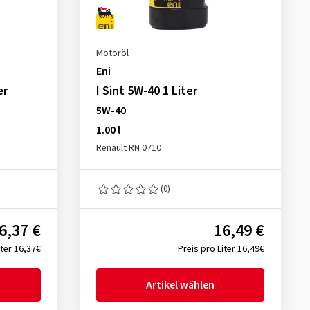
Motoröl
Eni
er
I Sint 5W-40 1 Liter
5W-40
1.00 l
Renault RN 0710
(0)
6,37 €
16,49 €
iter 16,37€
Preis pro Liter 16,49€
Artikel wählen