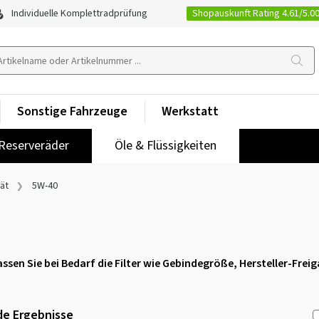
Shopauskunft Rating 4.61/5.0
Individuelle Komplettradprüfung
Sonstige Fahrzeuge
Werkstatt
Reserveräder
Öle & Flüssigkeiten
tät
5W-40
assen Sie bei Bedarf die Filter wie Gebindegröße, Hersteller-Fre
e Ergebnisse