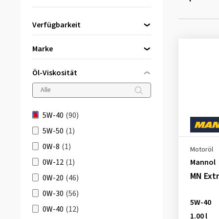
Verfügbarkeit
Direkt lieferbar
(89)
Marke
Öl-Viskosität
Aral
(5)
Castrol
(16)
5W-40
(90)
DBV Motoröl
(2)
5W-50
(1)
ELF
(2)
0W-8
(1)
Motoröl
Eni
(1)
0W-12
(1)
Mannol
Fanfaro
(1)
MN Ext
0W-20
(46)
Fuchs
(4)
0W-30
(56)
Liqui Moly
(6)
5W-40
0W-40
(12)
1.00 l
Mannol
(17)