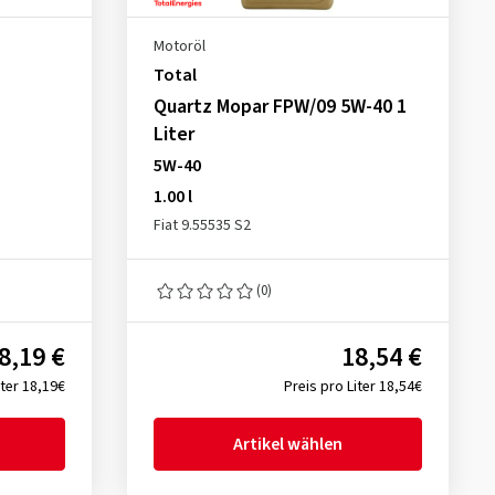
Motoröl
Total
Quartz Mopar FPW/09 5W-40 1
Liter
5W-40
1.00 l
Fiat 9.55535 S2
(0)
8,19 €
18,54 €
iter 18,19€
Preis pro Liter 18,54€
Artikel wählen