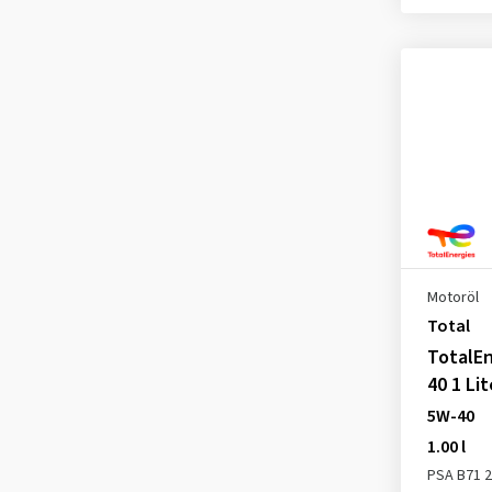
Fiat 9.55535 H2
(17)
Fiat 9.55535 M2
(31)
Fiat 9.55535 N2
(3)
Fiat 9.55535 S2
(21)
Fiat 9.55535 T2
(3)
Fiat 9.55535 Z2
(12)
FIAT 9.55535-GH2
(3)
FIAT 9.55535-M2
(1)
Fiat 9.55535-S2
(2)
Motoröl
Total
FIAT 9.55535-S2
(3)
TotalEn
Ford WSS-M2C 917-A
(16)
40 1 Lit
Ford WSS-M2C917-A
(2)
5W-40
FORD WSS-M2C917-A
(3)
1.00 l
GM-LL-13-025
(1)
PSA B71 