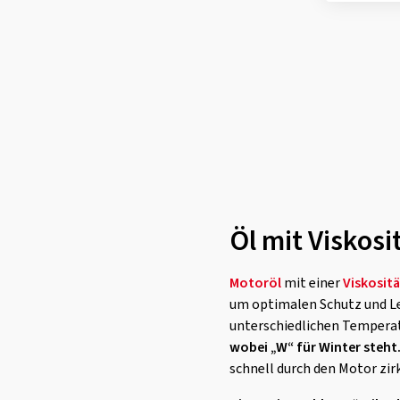
Porsche A40
(51)
PORSCHE A40
(3)
Porsche C40
(3)
PSA (Peugeot, Citroen) B71
2296
(12)
PSA B71 2296
(1)
PSA B71 2300
(1)
Öl mit Viskosi
Renault RN 0700
(39)
Renault RN 0710
(38)
Motoröl
mit einer
Viskositä
Renault RN 07100
(1)
um optimalen Schutz und Lei
unterschiedlichen Tempera
Renault RN17
(1)
wobei „W“ für Winter steht
Renault RN0700
(8)
schnell durch den Motor zir
RENAULT RN0700
(3)