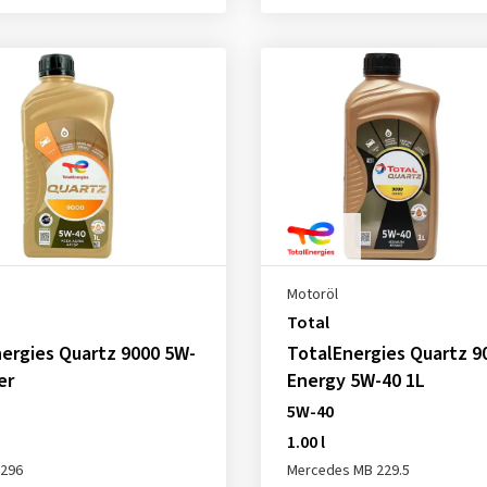
Motoröl
Total
ergies Quartz 9000 5W-
TotalEnergies Quartz 9
er
Energy 5W-40 1L
5W-40
1.00 l
2296
Mercedes MB 229.5