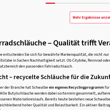
Mehr Ergebnisse anze
radschläuche – Qualität trifft V
 entscheiden Sie sich für bewährte Markenqualität, die nicht nu
ßstäbe in Sachen Nachhaltigkeit setzt. Ob Citybike, Rennrad ode
satzbereich den passenden Fahrradschlauch.
ht – recycelte Schläuche für die Zukunf
ller der Branche hat Schwalbe
ein eigenes Recyclingprogramm
für
. Alte Butylschläuche werden dabei sortenrein gesammelt, aufber
ossenen Materialkreislaufs. Bereits heute bestehen neue Schwalbe
leichbleibend hoher Qualität und Belastbarkeit. Ein aktiver Beit