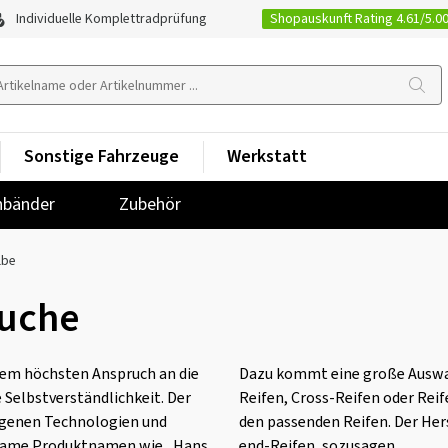
Shopauskunft Rating 4.61/5.0
Individuelle Komplettradprüfung
Sonstige Fahrzeuge
Werkstatt
nbänder
Zubehör
lbe
äuche
 dem höchsten Anspruch an die
Dazu kommt eine große Auswah
 Selbstverständlichkeit. Der
Reifen, Cross-Reifen oder Reife
eigenen Technologien und
den passenden Reifen. Der Hers
ägsame Produktnamen wie „Hans
end-Reifen, sozusagen.