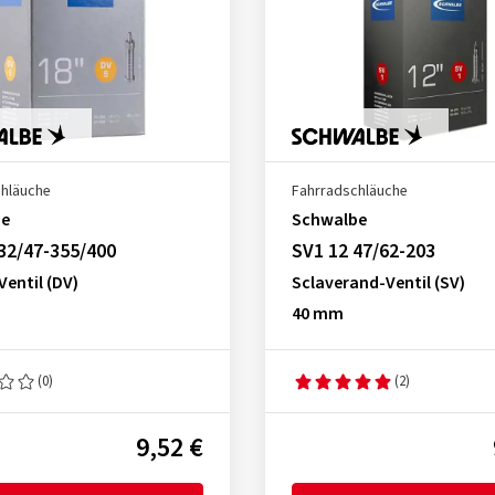
chläuche
Fahrradschläuche
be
Schwalbe
32/47-355/400
SV1 12 47/62-203
entil (DV)
Sclaverand-Ventil (SV)
40 mm
(0)
(2)
9,52 €