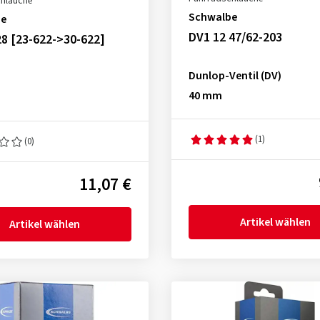
chläuche
Schwalbe
be
DV1 12 47/62-203
8 [23-622->30-622]
Dunlop-Ventil (DV)
40 mm
(1)
(0)
11,07 €
Artikel wählen
Artikel wählen