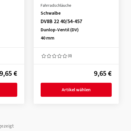
Fahrradschläuche
Schwalbe
DV8B 22 40/54-457
Dunlop-Ventil (DV)
40 mm
(0)
9,65 €
9,65 €
Artikel wählen
gezeigt