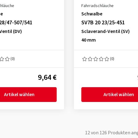
chläuche
Fahrradschläuche
be
Schwalbe
28/47-507/541
SV7B 20 23/25-451
entil (DV)
Sclaverand-Ventil (SV)
40 mm
(0)
(0)
9,64 €
Artikel wählen
Artikel wählen
12
von
126
Produkten an