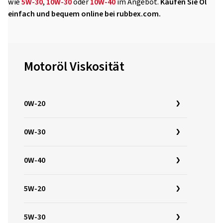
wie
5W-30
,
10W-30
oder
10W-40
im Angebot.
Kaufen Sie Öl
einfach und bequem online bei rubbex.com.
Motoröl Viskosität
0W-20
0W-30
0W-40
5W-20
5W-30