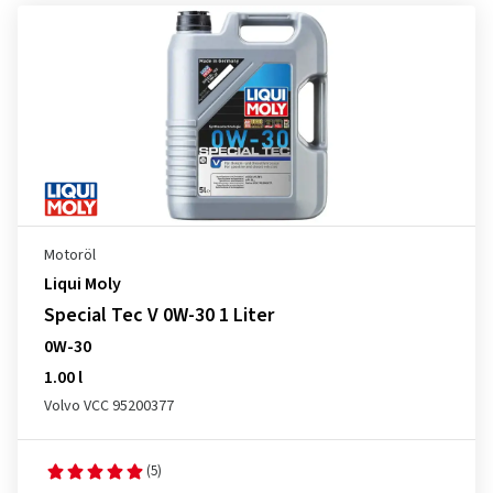
Motoröl
Liqui Moly
Special Tec V 0W-30 1 Liter
0W-30
1.00 l
Volvo VCC 95200377
(5)