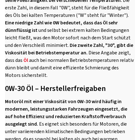
seine Fließfähigkeit bei verschiedenen Temperaturen.
Die
erste Zahl, in diesem Fall "0W", steht für die Fließfähigkeit
des Öls bei kalten Temperaturen ("W" steht für "Winter").
Eine niedrige Zahl wie 0W bedeutet, dass das Öl sehr
dünnflüssig ist
und selbst bei extrem kalten Bedingungen
leicht fließt, was den Motor sofort nach dem Start schützt
und den Verschleiß minimiert.
Die zweite Zahl, "30", gibt die
Viskosität bei Betriebstemperatur an.
Diese Angabe zeigt,
dass das
Öl
auch bei normalen Betriebstemperaturen relativ
dünn bleibt und damit eine effiziente Schmierung des
Motors sicherstellt.
0W-30 Öl – Herstellerfreigaben
Motoröl mit einer Viskosität von 0W-30 wird häufig in
modernen, leistungsstarken Fahrzeugen eingesetzt, die
auf hohe Effizienz und reduzierten Kraftstoffverbrauch
ausgelegt sind.
Es eignet sich besonders für Motoren, die
unter variierenden klimatischen Bedingungen betrieben
werden, da es sowohl bei kalten als auch bei warmen