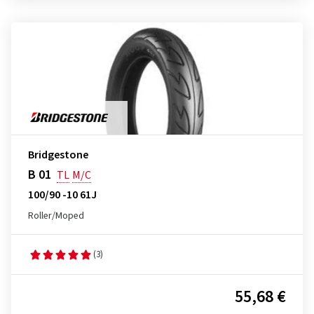
Bridgestone
B 01
TL
M/C
100/90 -10 61J
Roller/Moped
(3)
55,68 €