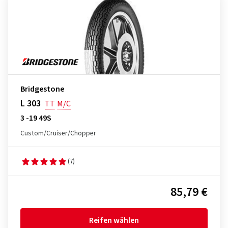
Bridgestone
L 303
TT
M/C
3 -19 49S
Custom/Cruiser/Chopper
(7)
85,79 €
Reifen wählen