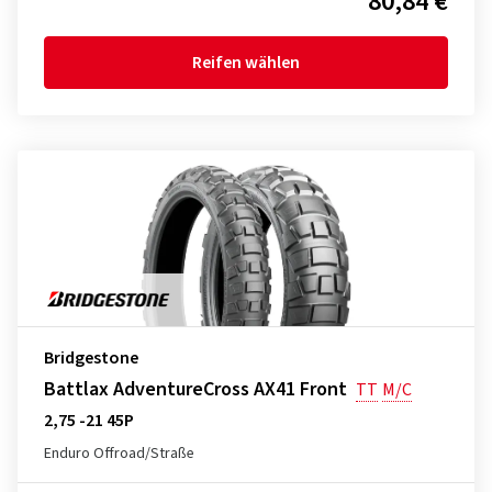
80,84 €
Reifen wählen
Bridgestone
Battlax AdventureCross AX41 Front
TT
M/C
2,75 -21 45P
Enduro Offroad/Straße