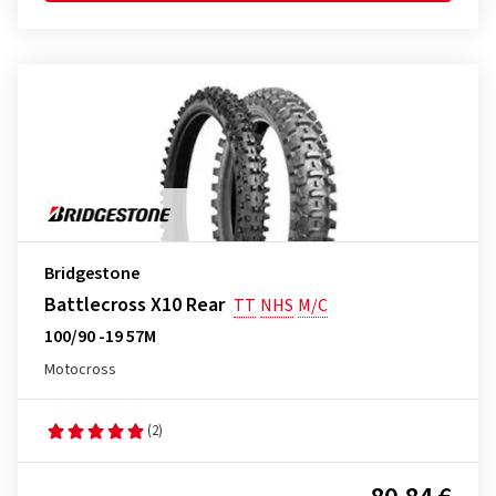
Bridgestone
Battlecross X10 Rear
TT
NHS
M/C
100/90 -19 57M
Motocross
(2)