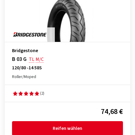
Bridgestone
B 03 G
TL
M/C
120/80 -14 58S
Roller/Moped
(2)
74,68 €
Reifen wählen