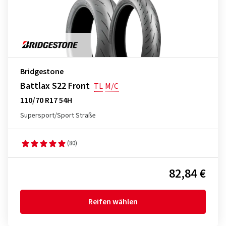
Bridgestone
Battlax S22 Front
TL
M/C
110/70 R17 54H
Supersport/Sport Straße
(80)
82,84 €
Reifen wählen