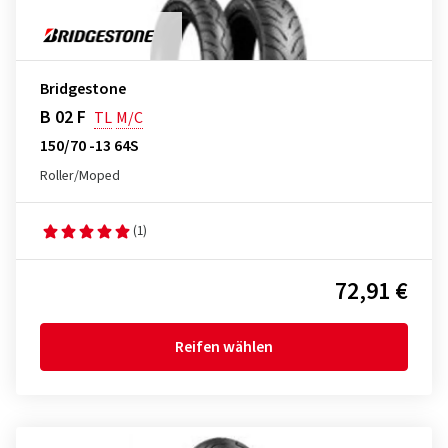
Bridgestone
B 02 F
TL
M/C
150/70 -13 64S
Roller/Moped
(1)
72,91 €
Reifen wählen