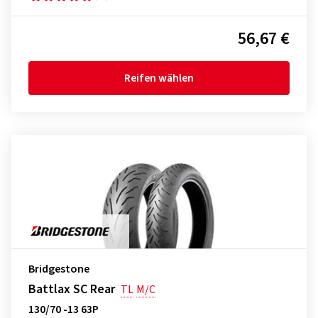
56,67 €
Reifen wählen
Bridgestone
Battlax SC Rear
TL
M/C
130/70 -13 63P