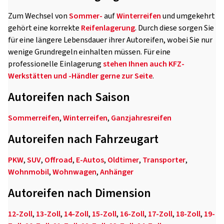
Zum Wechsel von
Sommer-
auf
Winterreifen
und umgekehrt
gehört eine korrekte
Reifenlagerung
. Durch diese sorgen Sie
für eine längere Lebensdauer ihrer Autoreifen, wobei Sie nur
wenige Grundregeln einhalten müssen. Für eine
professionelle Einlagerung
stehen Ihnen auch KFZ-
Werkstätten und -Händler gerne zur Seite
.
Autoreifen nach Saison
Sommerreifen
,
Winterreifen
,
Ganzjahresreifen
Autoreifen nach Fahrzeugart
PKW
,
SUV
,
Offroad
,
E-Autos
,
Oldtimer
,
Transporter
,
Wohnmobil
,
Wohnwagen
,
Anhänger
Autoreifen nach Dimension
12-Zoll
,
13-Zoll
,
14-Zoll
,
15-Zoll
,
16-Zoll
,
17-Zoll
,
18-Zoll
,
19-