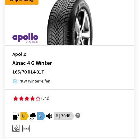
Apollo
Alnac 4 G Winter
165/70 R14 81T
PKW Winterreifen
(341)
D
C
B | 70dB