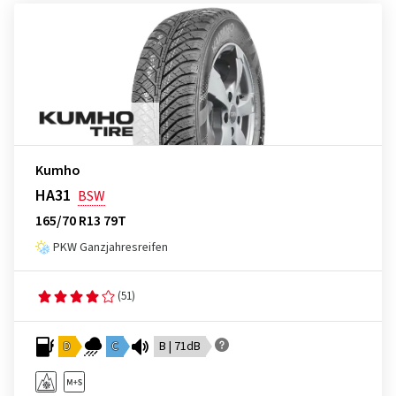
Kumho
HA31
BSW
165/70 R13 79T
PKW Ganzjahresreifen
(51)
D
C
B | 71dB