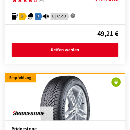
D
B
B | 69dB
49,21 €
Reifen wählen
Empfehlung
Bridgestone