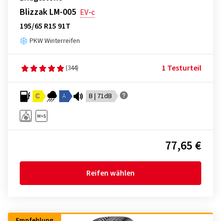
Blizzak LM-005
EV-c
195/65 R15 91T
PKW Winterreifen
1 Testurteil
(344)
C
A
B | 71dB
77,65 €
Reifen wählen
Empfehlung