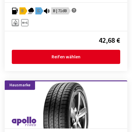
D
C
B | 71dB
42,68 €
Reifen wählen
Hausmarke