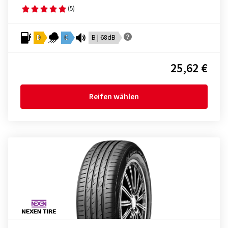
(5)
D
C
B | 68dB
25,62 €
Reifen wählen