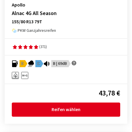
Apollo
Alnac 4G All Season
155/80 R13 79T
PKW Ganzjahresreifen
(371)
D
C
B | 69dB
43,78 €
Reifen wählen