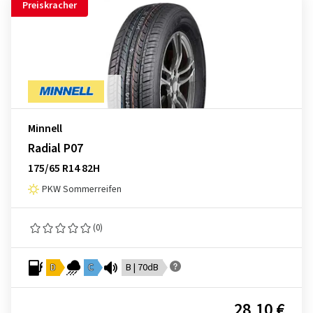
Preiskracher
Minnell
Radial P07
175/65 R14 82H
PKW Sommerreifen
(0)
D
C
B | 70dB
28,10 €