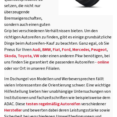
setzen, die nicht nur
überzeugende
Bremseigenschaften,
sondern auch einen guten
Grip bei verschiedenen Verhältnissen bieten. Um den
richtigen Autoreifen zu finden, gibt es einige grundsätzliche
Dinge beim Autoreifen-Kauf zu beachten. Ganz egal, ob Sie
Pneus für Ihren
Audi
,
BMW
,
Fiat
,
Ford
,
Mercedes
,
Peugeot
,
Skoda
,
Toyota
,
VW
oder einen anderen Pkw benötigen, bei
uns finden Sie garantiert die passenden Autoreifen -
online
oder vor Ort in unseren Filialen.
Im Dschungel von Modellen und Werbeversprechen fällt
vielen Interessenten die Orientierung schwer. Eine wichtige
Hilfestellung bieten hier unabhängige Untersuchungen von
Institutionen und Fachzeitschriften wie beispielsweise dem
ADAC. Diese
testen regelmäßig Autoreifen
verschiedener
Hersteller
und bewerten dabei deren Leistungsstärke sowie
Sicherheit bei verschiedenen Umweltbedingungen und