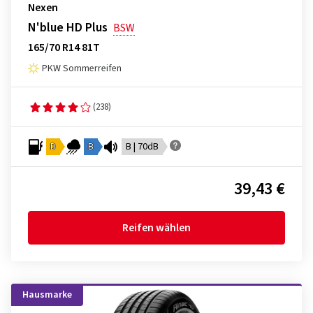
Nexen
N'blue HD Plus
BSW
165/70 R14 81T
PKW Sommerreifen
(238)
D
B
B | 70dB
39,43 €
Reifen wählen
Hausmarke