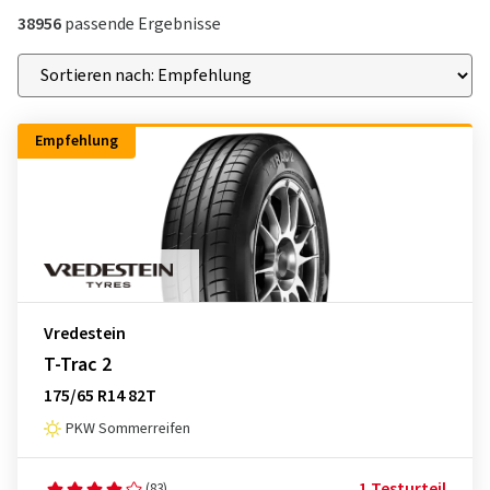
38956
passende Ergebnisse
Empfehlung
Vredestein
T-Trac 2
175/65 R14 82T
PKW Sommerreifen
1 Testurteil
(83)