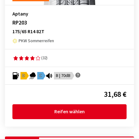
Aptany
RP203
175/65 R14 82T
PKW Sommerreifen
(32)
D
C
B | 70dB
31,68 €
Reifen wählen