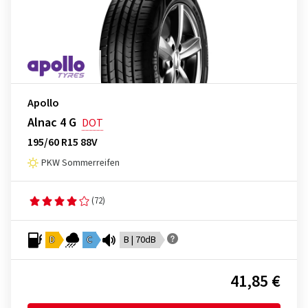
Apollo
Alnac 4 G
DOT
195/60 R15 88V
PKW Sommerreifen
(72)
D
C
B | 70dB
41,85 €