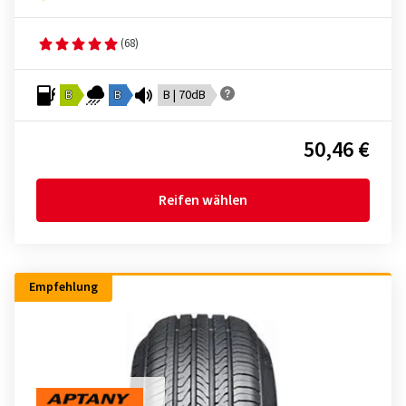
(68)
B
B
B | 70dB
50,46 €
Reifen wählen
Empfehlung