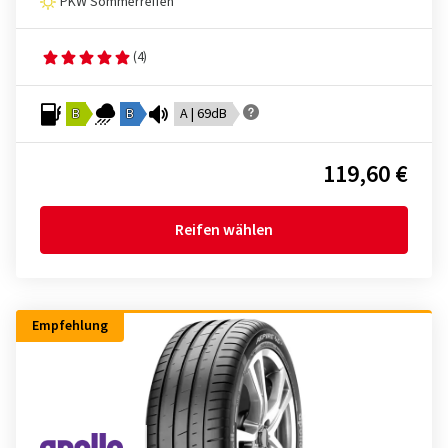
PKW Sommerreifen
(4)
B
B
A | 69dB
119,60 €
Reifen wählen
Empfehlung