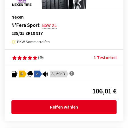
Nexen
N'Fera Sport
BSW
XL
235/35 ZR19 91Y
PKW Sommerreifen
1 Testurteil
(49)
D
A
A | 69dB
106,01 €
Reifen wählen