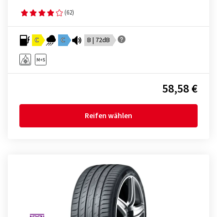
(62)
C
C
B | 72dB
58,58 €
Reifen wählen