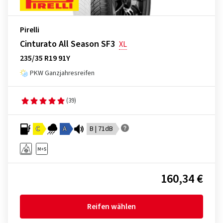
Pirelli
Cinturato All Season SF3
XL
235/35 R19 91Y
PKW Ganzjahresreifen
(39)
C
A
B | 71dB
160,34 €
Reifen wählen