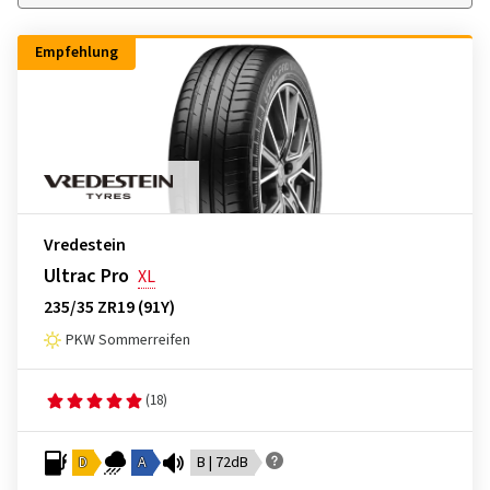
Empfehlung
Vredestein
Ultrac Pro
XL
235/35 ZR19 (91Y)
PKW Sommerreifen
(18)
D
A
B | 72dB