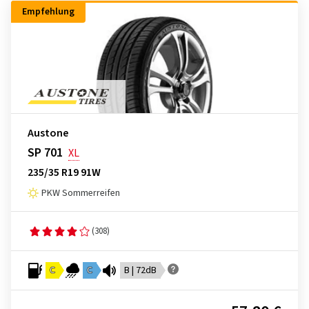
Empfehlung
Austone
SP 701
XL
235/35 R19 91W
PKW Sommerreifen
(308)
C
C
B | 72dB