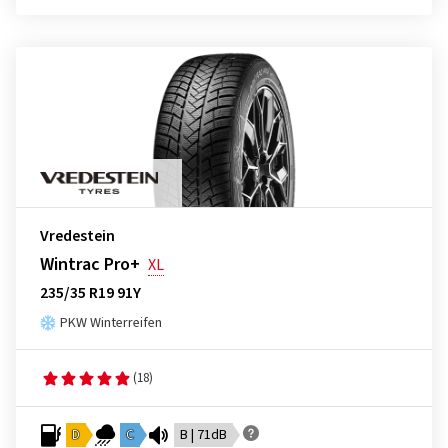
Vredestein
Wintrac Pro+
XL
235/35 R19 91Y
PKW Winterreifen
(18)
D
C
B | 71dB