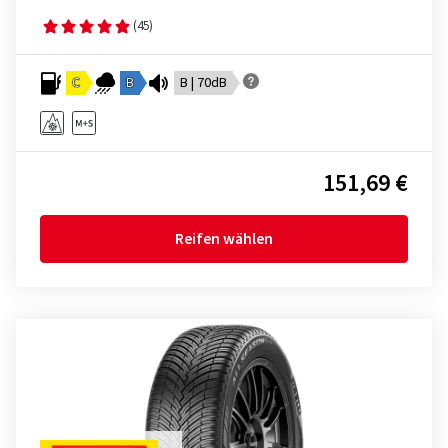
(45)
C
B
B | 70dB
151,69 €
Reifen wählen