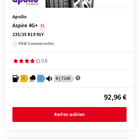
Apollo
Aspire 4G+
XL
235/35 R19 91Y
PKW Sommerreifen
(12)
D
C
B | 72dB
92,96 €
Reifen wählen