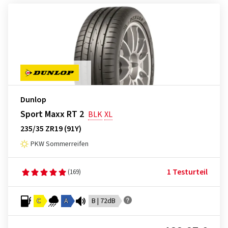
Dunlop
Sport Maxx RT 2
BLK
XL
235/35 ZR19 (91Y)
PKW Sommerreifen
1 Testurteil
(169)
C
A
B | 72dB