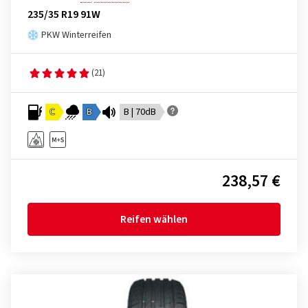
235/35 R19 91W
PKW Winterreifen
(21)
C
B
B | 70dB
238,57 €
Reifen wählen