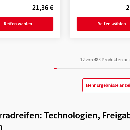
21,36 €
2
Reifen wählen
Reifen wählen
12
von
483
Produkten an
Mehr Ergebnisse anze
radreifen: Technologien, Freiga
n