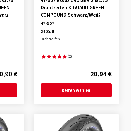
6x1.75
47-507 ROAD CRUISER 24x1.75
REEN
Drahtreifen K-GUARD GREEN
warz
COMPOUND Schwarz/Weiß
47-507
24 Zoll
Drahtreifen
(2)
0,90 €
20,94 €
Reifen wählen