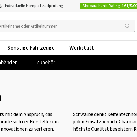
Shopauskunft Rating 4.61/5.0
Individuelle Komplettradprüfung
Sonstige Fahrzeuge
Werkstatt
nbänder
Zubehör
n
ets mit dem Anspruch, das
Schwalbe denkt Reifentechnol
nnte sich der Hersteller ein
jeden Einsatzbereich. Charman
nnovationen zu verlieren.
höchste Qualität begeistern R