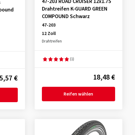
47-203 ROAD CRUISER 12x1.75
s
Drahtreifen K-GUARD GREEN
mpound
COMPOUND Schwarz
47-203
12 Zoll
Drahtreifen
(1)
18,48 €
5,57 €
Reifen wählen