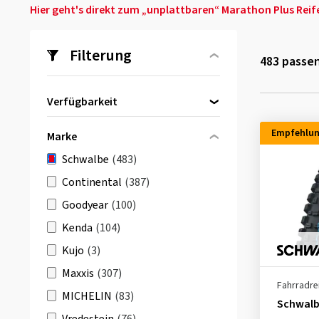
Hier geht's direkt zum „unplattbaren“ Marathon Plus Reif
Filterung
483
passen
Verfügbarkeit
Direkt lieferbar
(483)
Empfehlu
Marke
Schwalbe
(483)
Continental
(387)
Goodyear
(100)
Kenda
(104)
Kujo
(3)
Maxxis
(307)
Fahrradre
MICHELIN
(83)
Schwal