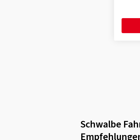
RAPID ROB
(7)
50-305
(1)
RIGHTRUN
(10)
50-355
(2)
RIGHTRUN PLUS
(2)
50-406
(2)
Road Cruiser
(1)
50-507
(2)
ROAD CRUISER
(29)
50-559
(12)
ROAD CRUISER PLUS
(6)
50-584
(11)
ROCKET RON
(15)
50-622
(17)
SILENTO
(2)
54-507
(1)
Smart Sam
(3)
54-559
(7)
SMART SAM
(3)
54-584
(4)
SMART SAM PLUS
(2)
54-622
(10)
SPEEDAIR
(1)
55-406
(2)
Schwalbe Fahr
SPICER PLUS
(2)
55-507
(1)
Empfehlunge
STANDARD
(2)
55-559
(5)