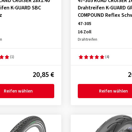
 LAND CRUISER 28x1.40
47-305 ROAD CRUISER 1
eifen K-GUARD SBC
Drahtreifen K-GUARD G
z
COMPOUND Reflex Sch
47-305
16 Zoll
en
Drahtreifen
(1)
(4)
20,85 €
2
Reifen wählen
Reifen wählen