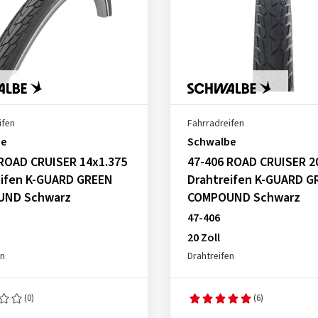
ifen
Fahrradreifen
be
Schwalbe
 ROAD CRUISER 14x1.375
47-406 ROAD CRUISER 2
eifen K-GUARD GREEN
Drahtreifen K-GUARD G
UND Schwarz
COMPOUND Schwarz
47-406
20 Zoll
en
Drahtreifen
(0)
(6)