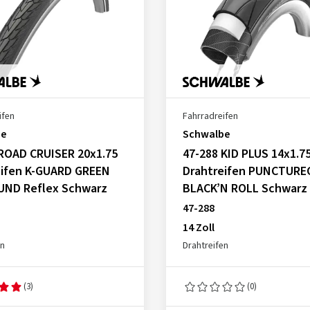
ifen
Fahrradreifen
be
Schwalbe
 ROAD CRUISER 20x1.75
47-288 KID PLUS 14x1.7
eifen K-GUARD GREEN
Drahtreifen PUNCTUR
ND Reflex Schwarz
BLACK’N ROLL Schwarz
47-288
14 Zoll
en
Drahtreifen
(3)
(0)