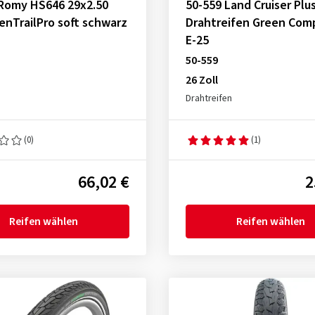
 Romy HS646 29x2.50
50-559 Land Cruiser Plu
fenTrailPro soft schwarz
Drahtreifen Green Co
E-25
50-559
26 Zoll
Drahtreifen
(0)
(1)
66,02 €
2
Reifen wählen
Reifen wählen