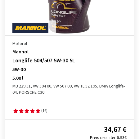
Motoröl
Mannol
Longlife 504/507 5W-30 5L
5W-30
5.00 l
MB 229.51, VW 504 00, VW 507 00, VW TL 52 195, BMW Longlife-
04, PORSCHE C30
(16)
34,67 €
Preis pro Liter 6,93€