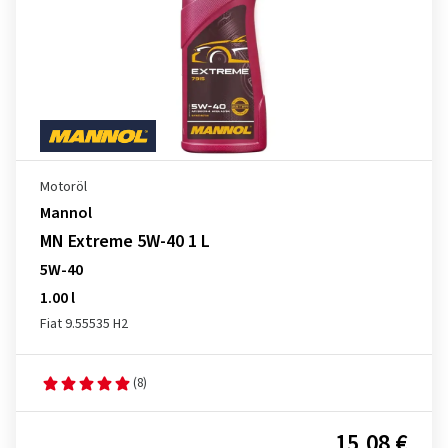
Motoröl
Mannol
MN Extreme 5W-40 1 L
5W-40
1.00 l
Fiat 9.55535 H2
(8)
15,08 €