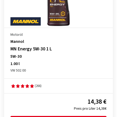
Motoröl
Mannol
MN Energy 5W-30 1 L
5W-30
1.00 l
VW 502 00
(266)
14,38 €
Preis pro Liter 14,38€