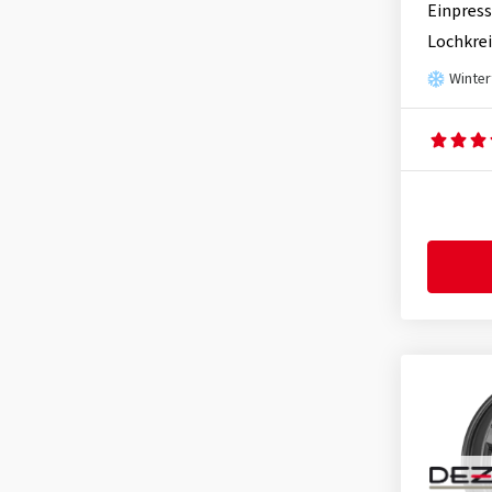
Einpress
Momo
(66)
Lochkrei
Motec
(134)
Winter
MSW
(1492)
Oxigin
(222)
OZ-Wheels
(1085)
Proline
(149)
RC Design
(3654)
Rial
(903)
Ronal
(1082)
Schmidt
(2208)
Speedline
(2)
SX-Wheels
(33)
TEC
(646)
Tomason
(269)