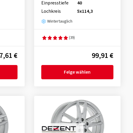
Einpresstiefe
40
Lochkreis
5x114,3
Wintertauglich
(39)
7,61 €
99,91 €
Felge wählen