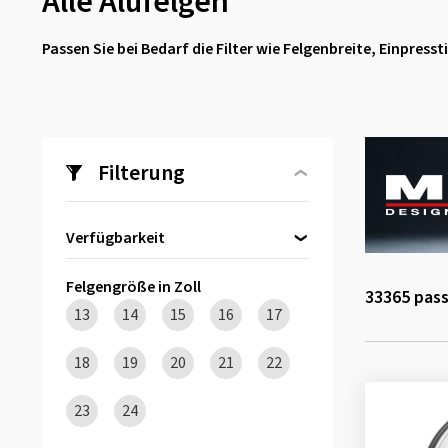
Alle Alufelgen
Passen Sie bei Bedarf die Filter wie Felgenbreite, Einpres
Filterung
Verfügbarkeit
Direkt lieferbar
(774)
Felgengröße in Zoll
33365
pass
13
14
15
16
17
18
19
20
21
22
23
24