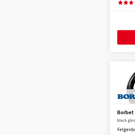
CMS
(1137)
orange
(12)
sonstige
(13329)
Damina Performance
(107)
DBV
(630)
Dezent
(2492)
Diewe-Wheels
(835)
Dotz
(499)
Eta-Beta
(195)
Fondmetal
(599)
GMP
(1249)
itWheels
(643)
Keskin
(503)
MAK
(2908)
Borbet
MAM
(779)
black glo
Mille Miglia
(122)
Felgenb