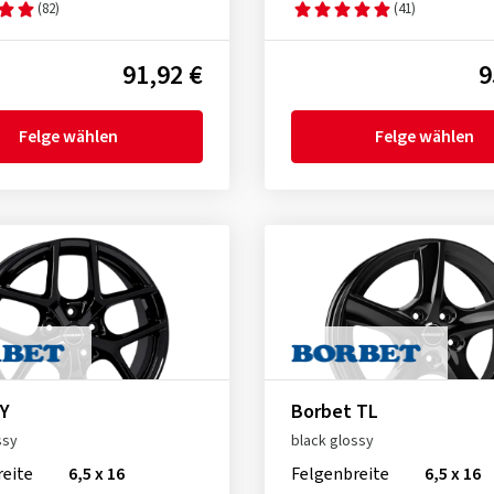
(82)
(41)
91,92 €
9
Felge wählen
Felge wählen
 Y
Borbet TL
ssy
black glossy
reite
6,5 x 16
Felgenbreite
6,5 x 16