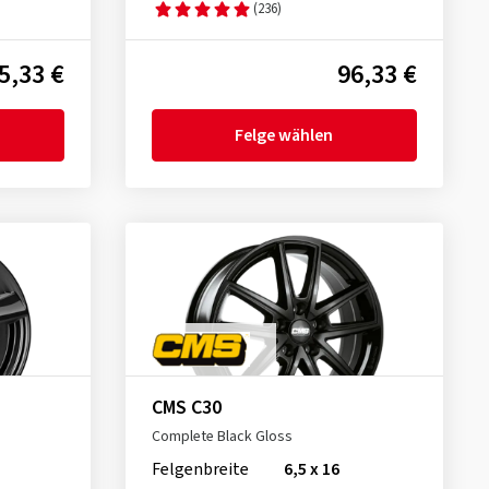
(236)
5,33 €
96,33 €
Felge wählen
CMS C30
Complete Black Gloss
Felgenbreite
6,5 x 16