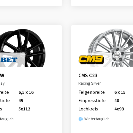
 W
CMS C23
ssy
Racing Silver
reite
6,5 x 16
Felgenbreite
6 x 15
tiefe
45
Einpresstiefe
40
s
5x112
Lochkreis
4x98
tauglich
Wintertauglich