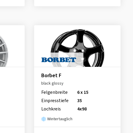
Borbet F
black glossy
Felgenbreite
6 x 15
Einpresstiefe
35
Lochkreis
4x98
Wintertauglich