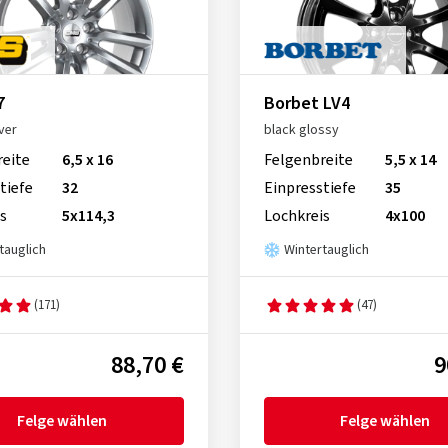
7
Borbet LV4
ver
black glossy
reite
6,5 x 16
Felgenbreite
5,5 x 14
tiefe
32
Einpresstiefe
35
s
5x114,3
Lochkreis
4x100
tauglich
Wintertauglich
(171)
(47)
88,70 €
9
Felge wählen
Felge wählen