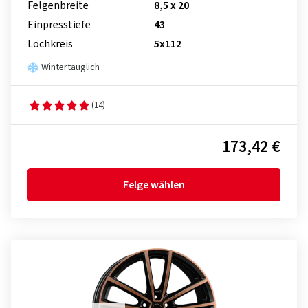
Felgenbreite
8,5 x 20
Einpresstiefe
43
Lochkreis
5x112
Wintertauglich
(14)
173,42 €
Felge wählen