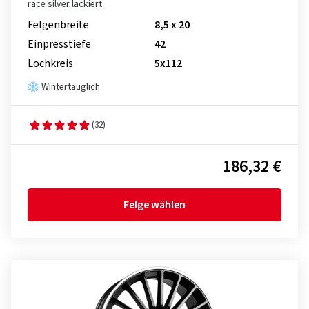
race silver lackiert
Felgenbreite
8,5 x 20
Einpresstiefe
42
Lochkreis
5x112
Wintertauglich
(32)
186,32 €
Felge wählen