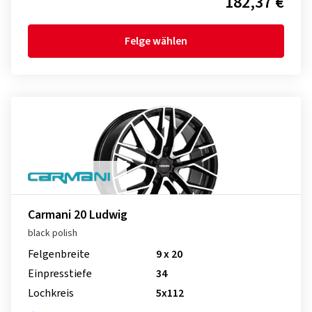
182,37 €
Felge wählen
Carmani 20 Ludwig
black polish
Felgenbreite
9 x 20
Einpresstiefe
34
Lochkreis
5x112