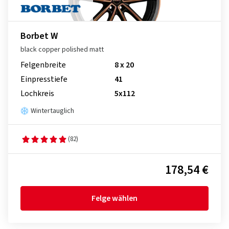
Borbet W
black copper polished matt
Felgenbreite
8 x 20
Einpresstiefe
41
Lochkreis
5x112
Wintertauglich
(82)
178,54 €
Felge wählen