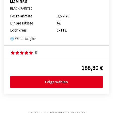
MAM RS6
BLACK PAINTED
Felgenbreite
8,5 x 20
Einpresstiefe
42
Lochkreis
5x112
Wintertauglich
(3)
188,80 €
Felge wählen