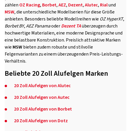
zählen
OZ Racing
,
Borbet
,
AEZ
,
Dezent
,
Alutec
,
Rial
und
MSW
, die unterschiedliche Modellserien für diese Größe
anbieten. Besonders beliebte Modellreihen wie
OZ HyperXT
,
Borbet BY
,
AEZ Panama
oder
Dezent TA
überzeugen durch
hochwertige Materialien, eine moderne Designsprache und
eine belastbare Konstruktion. Preislich attraktive Marken
wie
MSW
bieten zudem robuste und stilvolle
Felgenvarianten zu einem überzeugenden Preis-Leistungs-
Verhältnis.
Beliebte 20 Zoll Alufelgen Marken
20 Zoll Alufelgen von Alutec
20 Zoll Alufelgen von Autec
20 Zoll Alufelgen von Borbet
20 Zoll Alufelgen von Dotz