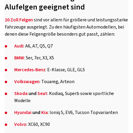
Alufelgen geeignet sind
20 Zoll Felgen
sind vor allem für größere und leistungsstarke
Fahrzeuge ausgelegt. Zu den häufigsten Automodellen, bei
denen diese Felgengröße besonders gut passt, zählen:
Audi
: A6, A7, Q5, Q7
BMW
: 5er, 7er, X3, X5
Mercedes-Benz
: E-Klasse, GLE, GLS
Volkswagen
: Touareg, Arteon
Skoda
und
Seat
: Kodiaq, Superb sowie sportliche
Modelle
Hyundai
und
Kia
: Ioniq 5, EV6, Tucson Topvarianten
Volvo
: XC60, XC90