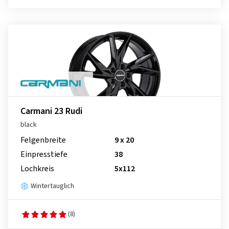
Carmani 23 Rudi
black
Felgenbreite
9 x 20
Einpresstiefe
38
Lochkreis
5x112
Wintertauglich
(8)