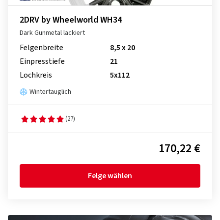
2DRV by Wheelworld WH34
Dark Gunmetal lackiert
Felgenbreite
8,5 x 20
Einpresstiefe
21
Lochkreis
5x112
Wintertauglich
(27)
170,22 €
Felge wählen