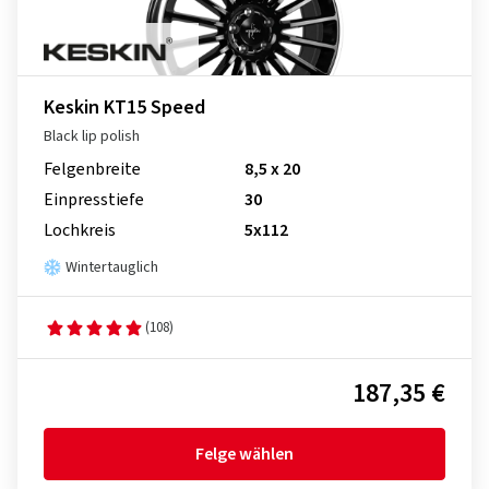
Keskin KT15 Speed
Black lip polish
Felgenbreite
8,5 x 20
Einpresstiefe
30
Lochkreis
5x112
Wintertauglich
(108)
187,35 €
Felge wählen