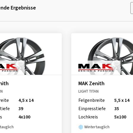
nde Ergebnisse
nith
MAK Zenith
AN
LIGHT TITAN
reite
4,5 x 14
Felgenbreite
5,5 x 14
tiefe
39
Einpresstiefe
35
s
4x100
Lochkreis
5x100
tauglich
Wintertauglich