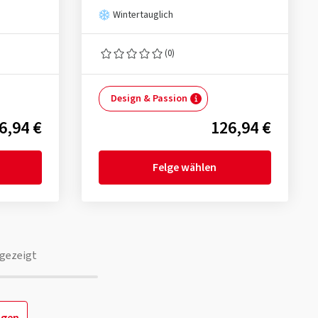
Wintertauglich
(0)
Design & Passion
6,94 €
126,94 €
Felge wählen
gezeigt
igen