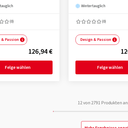
tauglich
Wintertauglich
(0)
(0)
 & Passion
Design & Passion
126,94 €
12
Felge wählen
Felge wählen
12
von
2791
Produkten an
Mehr Ergebnisse anze