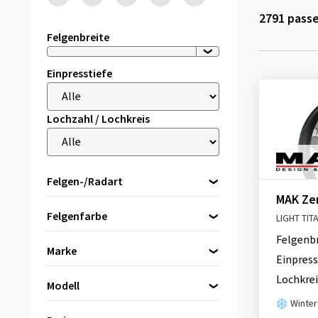
2791
passe
Felgenbreite
Einpresstiefe
Lochzahl / Lochkreis
Felgen-/Radart
MAK Ze
Alufelgen
Felgenfarbe
LIGHT TIT
Stahlfelgen
Felgenb
Reserveräder
Marke
Einpress
MAK
(2791)
schwarz
(2176)
Lochkrei
Modell
silber
(336)
Winter
Bitte zuerst eine Marke wählen