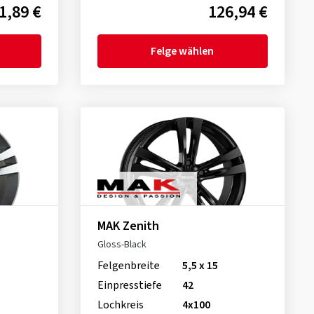
1,89 €
126,94 €
Felge wählen
MAK Zenith
Gloss-Black
Felgenbreite
5,5 x 15
Einpresstiefe
42
Lochkreis
4x100