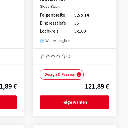
Gloss-Black
Felgenbreite
5,5 x 14
Einpresstiefe
35
Lochkreis
5x100
Wintertauglich
(0)
Design & Passion
1,89 €
121,89 €
Felge wählen