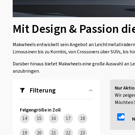
Mit Design & Passion die
Makwheels entwickelt sein Angebot an Leichtmetallrädern ko
Limousinen bis zu Kombis, von Crossovers über SUVs, bis hi
Darüber hinaus bietet Makwheels eine große Auswahl an Lei
anzubringen.
Nur Aktio
Filterung
Wir zeige
Möchten S
Felgengröße in Zoll
14
15
16
17
18
N
19
20
21
22
23