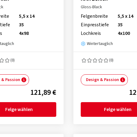
ck
Gloss-Black
reite
5,5 x 14
Felgenbreite
5,5 x 14
tiefe
35
Einpresstiefe
35
s
4x98
Lochkreis
4x100
tauglich
Wintertauglich
(0)
(0)
 & Passion
Design & Passion
121,89 €
12
Felge wählen
Felge wählen