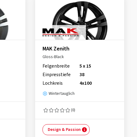
MAK Zenith
Gloss-Black
Felgenbreite
5 x 15
Einpresstiefe
38
Lochkreis
4x100
Wintertauglich
(0)
Design & Passion