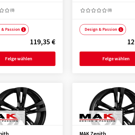
(0)
(0)
 & Passion
Design & Passion
119,35 €
12
Felge wählen
Felge wählen
nith
MAK Zenith