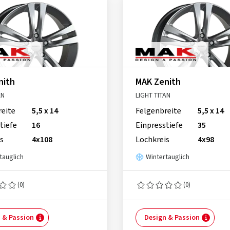
nith
MAK Zenith
AN
LIGHT TITAN
reite
5,5 x 14
Felgenbreite
5,5 x 14
tiefe
16
Einpresstiefe
35
s
4x108
Lochkreis
4x98
tauglich
Wintertauglich
(0)
(0)
 & Passion
Design & Passion