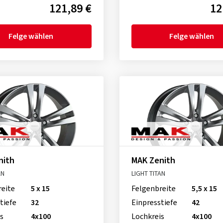
121,89 €
12
Felge wählen
Felge wählen
nith
MAK Zenith
AN
LIGHT TITAN
reite
5 x 15
Felgenbreite
5,5 x 15
tiefe
32
Einpresstiefe
42
s
4x100
Lochkreis
4x100