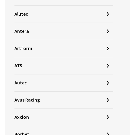
Alutec
Antera
Artform
ATS
Autec
Avus Racing
Axxion
Borbet