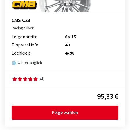
CMS C23
Racing Silver
Felgenbreite
6 x 15
Einpresstiefe
40
Lochkreis
4x98
Wintertauglich
(41)
95,33 €
Felge wählen