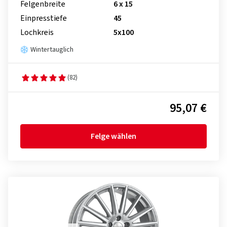
Felgenbreite
6 x 15
Einpresstiefe
45
Lochkreis
5x100
Wintertauglich
(82)
95,07 €
Felge wählen