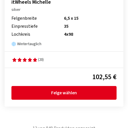
itWheels Michelle
silver
Felgenbreite
6,5 x 15
Einpresstiefe
35
Lochkreis
4x98
Wintertauglich
(20)
102,55 €
Felge wählen