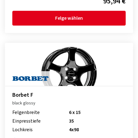
95,94 €
Felge wählen
Borbet F
black glossy
Felgenbreite
6 x 15
Einpresstiefe
35
Lochkreis
4x98