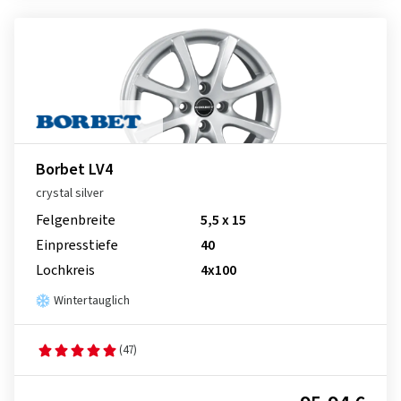
Borbet LV4
crystal silver
Felgenbreite
5,5 x 15
Einpresstiefe
40
Lochkreis
4x100
Wintertauglich
(47)