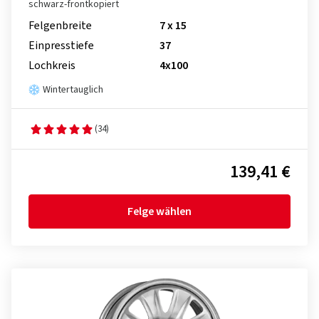
schwarz-frontkopiert
Felgenbreite
7 x 15
Einpresstiefe
37
Lochkreis
4x100
Wintertauglich
(34)
139,41 €
Felge wählen