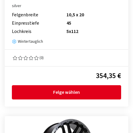
silver
Felgenbreite
10,5 x 20
Einpresstiefe
45
Lochkreis
5x112
Wintertauglich
(0)
354,35 €
Felge wählen