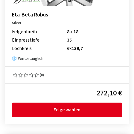
Eta-Beta Robus
silver
Felgenbreite
8 x 18
Einpresstiefe
35
Lochkreis
6x139,7
Wintertauglich
(0)
272,10 €
Felge wählen