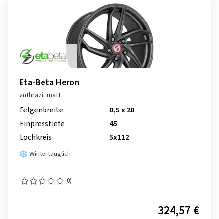
Eta-Beta Heron
anthrazit matt
Felgenbreite
8,5 x 20
Einpresstiefe
45
Lochkreis
5x112
Wintertauglich
(0)
324,57 €