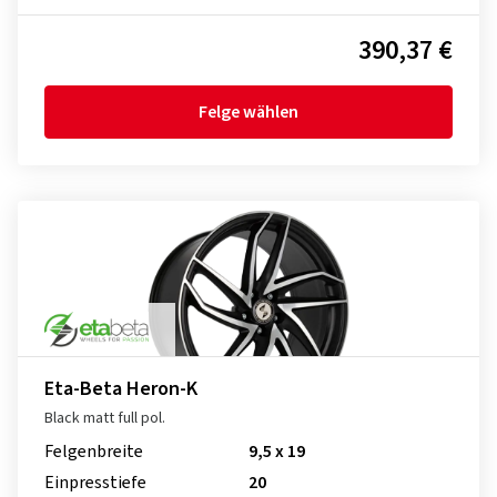
390,37 €
Felge wählen
Eta-Beta Heron-K
Black matt full pol.
Felgenbreite
9,5 x 19
Einpresstiefe
20