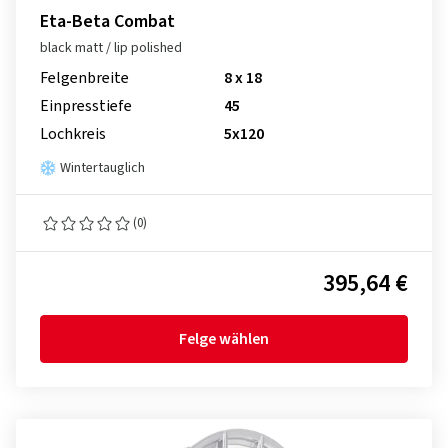
Eta-Beta Combat
black matt / lip polished
Felgenbreite
8 x 18
Einpresstiefe
45
Lochkreis
5x120
Wintertauglich
(0)
395,64 €
Felge wählen