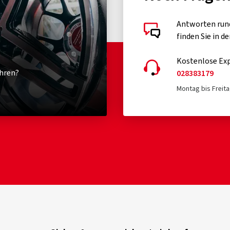
Antworten run
finden Sie in d
Kostenlose Exp
hren?
028383179
Montag bis Freita