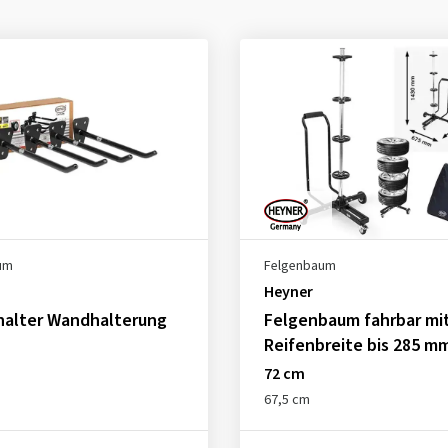
um
Felgenbaum
Heyner
halter Wandhalterung
Felgenbaum fahrbar mit 
Reifenbreite bis 285 m
72 cm
67,5 cm