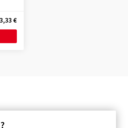
3,33 €
n?