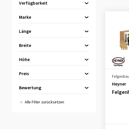
Verfügbarkeit
Direkt lieferbar
(2)
Marke
Heyner
(2)
Länge
72 cm
(1)
Breite
67,5 cm
(1)
Höhe
143 cm
(1)
Preis
Felgenba
Heyner
Bewertung
bis
von
Felgen
Alle Bewertungen
(2)
Alle Filter zurücksetzen