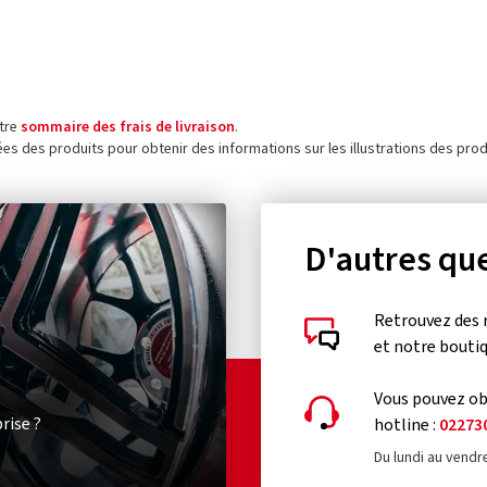
otre
sommaire des frais de livraison
.
ées des produits pour obtenir des informations sur les illustrations des prod
D'autres que
Retrouvez des 
et notre bouti
Vous pouvez obt
rise ?
hotline :
02273
Du lundi au vendr