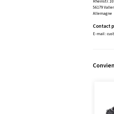
Rheinstr. 10
56179 Valle
Allemagne
Contact po
E-mail :
cus
Convien