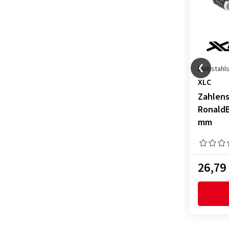
Diebstahls
XLC
Zahlens
RonaldB
mm
26,79