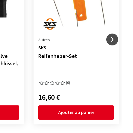
Autres
SKS
alve
Reifenheber-Set
hlüssel,
(0)
16,60 €
Ajouter au panier