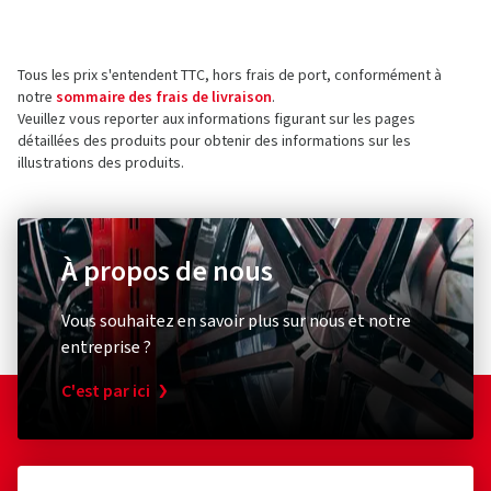
qui ont
commandé et reçu
l'article.
Berlin Tires Europa GmbH
Holzhauserstr. 182
Tous les prix s'entendent TTC, hors frais de port, conformément à
13509 Berlin
5 étoiles
(3)
notre
sommaire des frais de livraison
.
Allemagne
4 étoiles
(0)
Veuillez vous reporter aux informations figurant sur les pages
détaillées des produits pour obtenir des informations sur les
3 étoiles
(0)
Contact pour la sécurité des produits (pas pour
illustrations des produits.
2 étoiles
(0)
le service client)
1 étoile
(0)
E-mail :
info@berlintires.com
À propos de nous
Vous souhaitez en savoir plus sur nous et notre
entreprise ?
C'est par ici