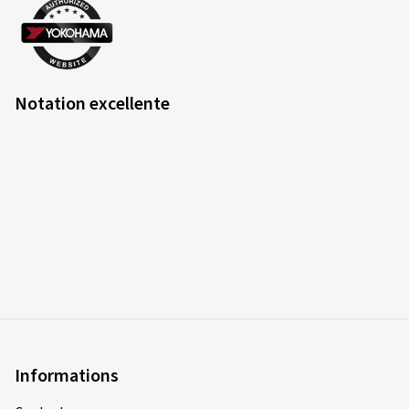
Couleur:
BLACK FRONT POLISH
Jantes montées sur:
Pneus été
Type de véhicule:
Audi A3 Sportback (GY)
Notation excellente
Informations