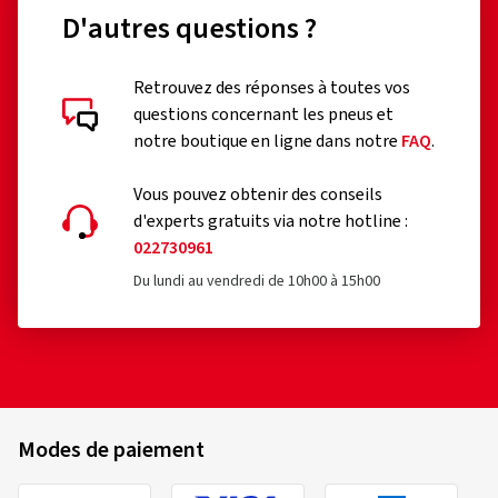
D'autres questions ?
Évaluations des clients en détail
Retrouvez des réponses à toutes vos
questions concernant les pneus et
notre boutique en ligne dans notre
FAQ
.
Vous pouvez obtenir des conseils
d'experts gratuits via notre hotline :
022730961
02/08/2025
Achat vérifié
Du lundi au vendredi de 10h00 à 15h00
Björn F., Allemagne
Taille de la jante en pouces:
8,5x19 - ET 45 - LK
5x112
Couleur:
PALLADIUM FRONT POLISH
Type de véhicule:
Audi S3 Sportback (8V) Facelift
Modes de paiement