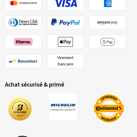
14/01/2025
Achat vérifié
Sven M., Allemagne
Taille de la jante en pouces:
7,5x17 - ET 45 - LK
5x112
Virement
Couleur:
BLACK FRONT POLISH
bancaire
Jantes montées sur:
Pneus hiver
Achat sécurisé & primé
21/10/2024
Achat vérifié
Michael P., Allemagne
Taille de la jante en pouces:
8,5x19 - ET 45 - LK
5x112