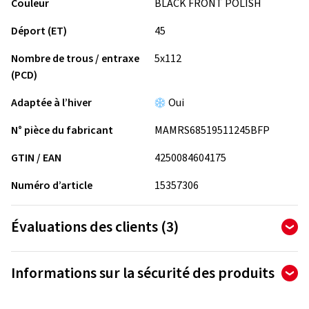
Couleur
BLACK FRONT POLISH
Déport (ET)
45
Nombre de trous / entraxe
5x112
(PCD)
Adaptée à l’hiver
Oui
N° pièce du fabricant
MAMRS68519511245BFP
GTIN / EAN
4250084604175
Numéro d’article
15357306
Évaluations des clients (3)
5,00
Ø
/ 5 Étoiles
Informations sur la sécurité des produits
sur un total de 3 évaluations
Fabricant
Les évaluations ne peuvent être publiées que par les clients