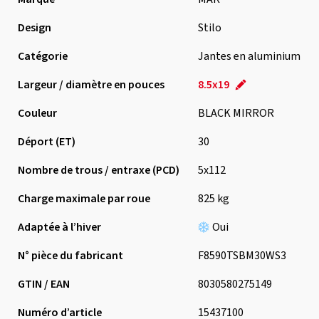
Design
Stilo
Catégorie
Jantes en aluminium
Largeur / diamètre en pouces
8.5x19
Couleur
BLACK MIRROR
Déport (ET)
30
Nombre de trous / entraxe (PCD)
5x112
Charge maximale par roue
825 kg
Adaptée à l’hiver
Oui
N° pièce du fabricant
F8590TSBM30WS3
GTIN / EAN
8030580275149
Numéro d’article
15437100