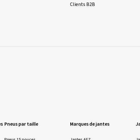
Clients B2B
es
Pneus par taille
Marques de jantes
Ja
Pneus 15 pouces
Jantes AEZ
Ja