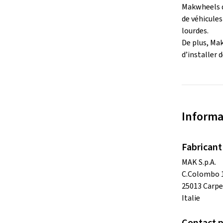
Makwheels d
de véhicules
lourdes.
De plus, Mak
d’installer d
Informa
Fabricant
MAK S.p.A.
C.Colombo 
25013 Carpe
Italie
Contact po