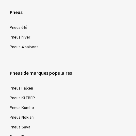
Couleur:
noir poli
Jantes montées sur:
Pneus été
Pneus
Pneus été
Pneus hiver
13/02/2026
Achat vérifié
Pneus 4 saisons
Katharina P., Allemagne
Taille de la jante en pouces:
8,5x19 - ET 40 - LK
Pneus de marques populaires
5x112
Couleur:
noir poli
Pneus Falken
Jantes montées sur:
Pneus hiver
Pneus KLEBER
Pneus Kumho
Pneus Nokian
Afficher plus d'avis
Pneus Sava