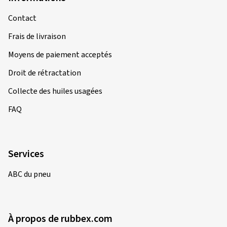
David L., Allemagne
Contact
Taille de la jante en pouces:
8x18 - ET 30 - LK 5x112
Frais de livraison
Couleur:
Noir
Jantes montées sur:
Pneus été
Moyens de paiement acceptés
Droit de rétractation
Collecte des huiles usagées
26/05/2026
Achat vérifié
FAQ
Micael R., Luxembourg
Taille de la jante en pouces:
9x20 - ET 34 - LK 5x112
Services
Couleur:
noir poli
Jantes montées sur:
Pneus été
ABC du pneu
Type de véhicule:
Audi A6 Avant (4G) Facelift
À propos de rubbex.com