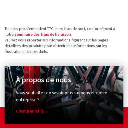
Fabricant
Les évaluations ne peuvent être publiées que par les clients
qui ont
commandé et reçu
l'article.
AD Vimotion GmbH
Liebigstrasse 27
Tous les prix s'entendent TTC, hors frais de port, conformément à
73760 Ostfildern
5 étoiles
(38)
notre
sommaire des frais de livraison
.
Allemagne
4 étoiles
(7)
Veuillez vous reporter aux informations figurant sur les pages
détaillées des produits pour obtenir des informations sur les
3 étoiles
(0)
Contact pour la sécurité des produits (pas pour
illustrations des produits.
2 étoiles
(0)
le service client)
1 étoile
(0)
E-mail :
Haendler@oxigin.de
À propos de nous
Vous souhaitez en savoir plus sur nous et notre
entreprise ?
C'est par ici