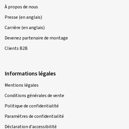
22/04/2026
À propos de nous
Achat vérifié
Presse (en anglais)
Christian W., Allemagne
Carrière (en anglais)
Taille de la jante en pouces:
8x18 - ET 30 - LK 5x112
Couleur:
noir poli
Devenez partenaire de montage
Jantes montées sur:
Pneus été
Clients B2B
Informations légales
16/04/2026
Achat vérifié
Mentions légales
Marcel F., Allemagne
Conditions générales de vente
Taille de la jante en pouces:
8x18 - ET 55 - LK 5x108
Politique de confidentialité
Couleur:
Noir
Jantes montées sur:
Pneus été
Paramètres de confidentialité
Type de véhicule:
Ford Focus Turnier (DEH) Facelift
Déclaration d'accessibilité