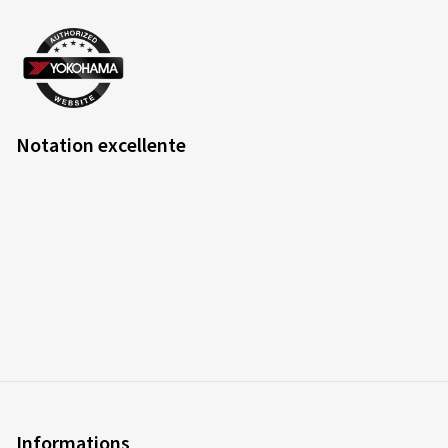
Die Bestellung lief super, auch die Frage die ich hatte,
wurde von einem Mitarbeiter am Telefon sehr
freundlich beantwortet. Auch hat er nach meinen
Fahrzeugdaten bestätigt, das die Räder auf mein
Fahrzeug passen. Die Räder wurden auch schnell
geliefert, und meiner Meinung sehr ordentlich
Notation excellente
eingepackt.
(Traduire)
Taille de la jante en pouces:
7,5x17 - ET 45 - LK
5x112
Couleur:
noir poli
Jantes montées sur:
Pneus hiver
13/06/2026
Achat vérifié
Informations