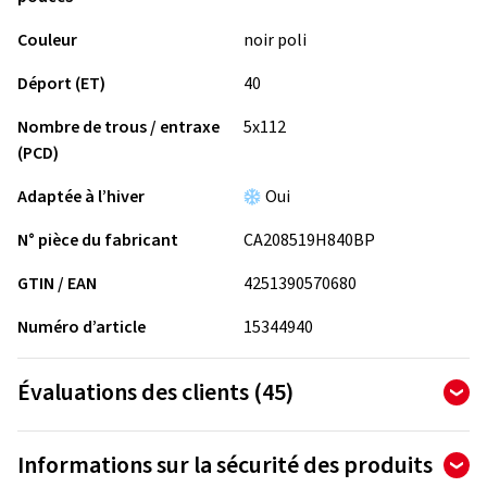
Couleur
noir poli
Déport (ET)
40
Nombre de trous / entraxe
5x112
(PCD)
Adaptée à l’hiver
Oui
N° pièce du fabricant
CA208519H840BP
GTIN / EAN
4251390570680
Numéro d’article
15344940
Évaluations des clients (45)
4,84
Ø
/ 5 Étoiles
Informations sur la sécurité des produits
sur un total de 45 évaluations