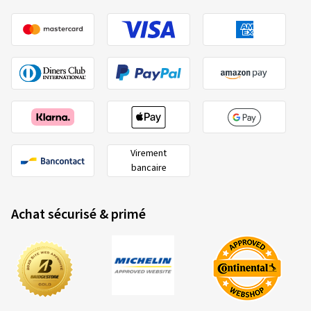
10/07/2026
Achat vérifié
Dirk K., Allemagne
Schöne Felgen alles gut
(Traduire)
Taille de la jante en pouces:
7,5x17 - ET 30 - LK
Virement
bancaire
5x112
Couleur:
withe silver
Achat sécurisé & primé
06/07/2026
Achat vérifié
Herr Wolfgang S., Allemagne