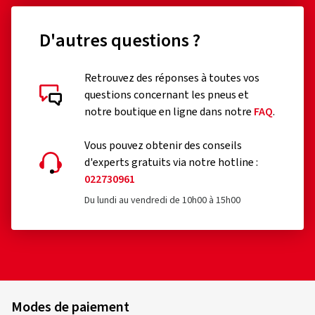
D'autres questions ?
Évaluations des clients en détail
Retrouvez des réponses à toutes vos
questions concernant les pneus et
notre boutique en ligne dans notre
FAQ
.
Vous pouvez obtenir des conseils
d'experts gratuits via notre hotline :
022730961
19/07/2026
Achat vérifié
Du lundi au vendredi de 10h00 à 15h00
Lucie K., Allemagne
Taille de la jante en pouces:
8x18 - ET 45 - LK 5x112
Couleur:
Noir mat
Jantes montées sur:
Pneus été
Modes de paiement