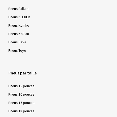
Ø Kilométrage annuel moyen:
20000 km
Pneus Falken
Pneus KLEBER
Pneus Kumho
01/05/2026
Achat vérifié
Pneus Nokian
Boris S., Allemagne
Pneus Sava
Wie immer ein TOP Reifen, in allen Fahrsituationen!
Pneus Toyo
(Traduire)
Dimension:
225/40 R18 92Y
Pneus par taille
Type de route utilisé:
Mixte
Ø Kilométrage annuel moyen:
10000 km
Pneus 15 pouces
Type de véhicule:
Audi A3 Sportback (8P) Facelift
Pneus 16 pouces
Pneus 17 pouces
Pneus 18 pouces