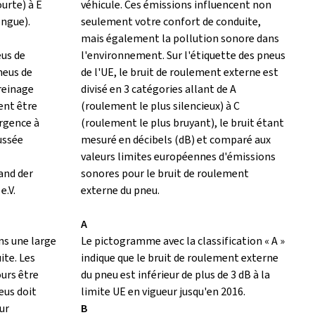
ourte) à E
véhicule. Ces émissions influencent non
ongue).
seulement votre confort de conduite,
mais également la pollution sonore dans
eus de
l'environnement. Sur l'étiquette des pneus
neus de
de l'UE, le bruit de roulement externe est
freinage
divisé en 3 catégories allant de A
ent être
(roulement le plus silencieux) à C
urgence à
(roulement le plus bruyant), le bruit étant
ussée
mesuré en décibels (dB) et comparé aux
valeurs limites européennes d'émissions
and der
sonores pour le bruit de roulement
e.V.
externe du pneu.
A
ns une large
Le pictogramme avec la classification « A »
ite. Les
indique que le bruit de roulement externe
ours être
du pneu est inférieur de plus de 3 dB à la
eus doit
limite UE en vigueur jusqu'en 2016.
ur
B