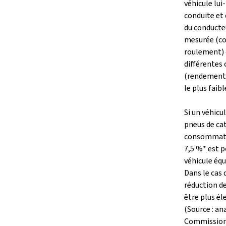
véhicule lu
conduite et
du conducte
mesurée (coe
roulement) 
différentes 
(rendement 
le plus faibl
Si un véhicu
pneus de cat
consommatio
7,5 %* est p
véhicule équ
Dans le cas 
réduction 
être plus él
(Source : an
Commission