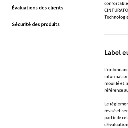
confortable 
Évaluations des clients
CINTURATO™ 
Technologie
Sécurité des produits
Label e
L’ordonnance
informations
mouillé et l
référence au
Le règlemen
révisé et se
partir de ce
d’évaluation