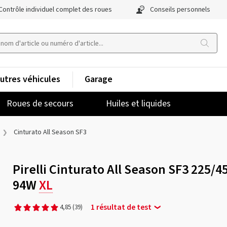
Contrôle individuel complet des roues
Conseils personnels
utres véhicules
Garage
Roues de secours
Huiles et liquides
Cinturato All Season SF3
Pirelli Cinturato All Season SF3 225/4
94W
XL
1 résultat de test
4,85
(39)