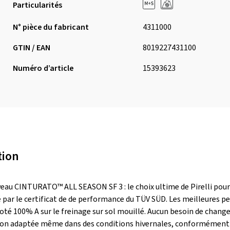
Particularités
N° pièce du fabricant
4311000
GTIN / EAN
8019227431100
Numéro d’article
15393623
tion
uveau CINTURATO™ ALL SEASON SF 3 : le choix ultime de Pirelli pou
ar le certificat de de performance du TÜV SÜD. Les meilleures per
oté 100% A sur le freinage sur sol mouillé. Aucun besoin de chan
tion adaptée même dans des conditions hivernales, conformément 