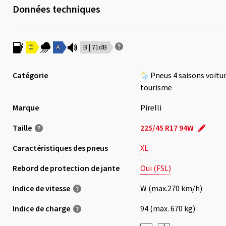
Données techniques
C
A
B | 71dB
Catégorie
Pneus 4 saisons voitu
tourisme
Marque
Pirelli
Taille
225/45 R17 94W
Caractéristiques des pneus
XL
Rebord de protection de jante
Oui (FSL)
Indice de vitesse
W (max.270 km/h)
Indice de charge
94 (max. 670 kg)