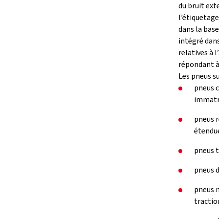
du bruit ext
l’étiquetage
dans la base
intégré dan
relatives à 
répondant à 
Les pneus su
pneus c
immatri
pneus r
étendue
pneus t
pneus d
pneus m
tractio