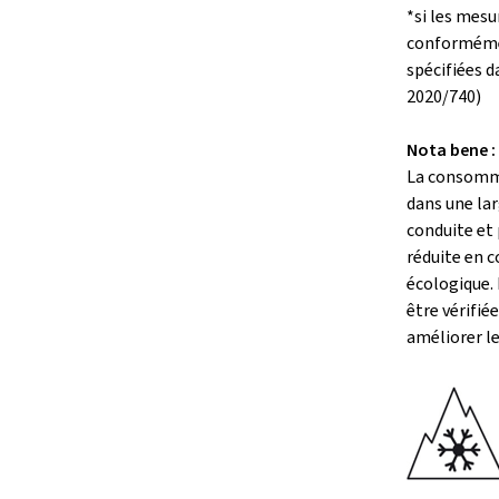
*si les mesu
conformémen
spécifiées 
2020/740)
Nota bene :
La consomm
dans une lar
conduite et
réduite en 
écologique. 
être vérifié
améliorer l