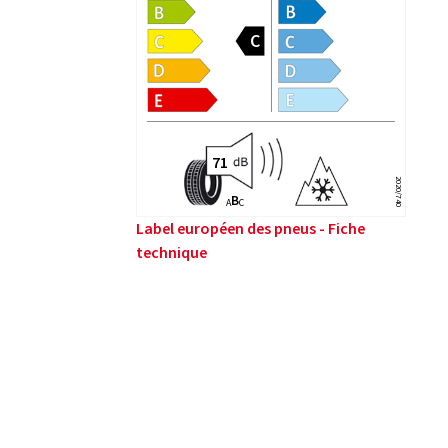
2020/740
B
A
C
Label européen des pneus - Fiche
technique