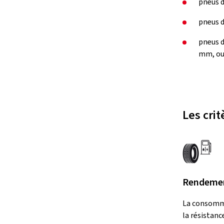
pneus d
pneus d
pneus d
mm, ou 
Les crit
Rendemen
La consomm
la résistanc