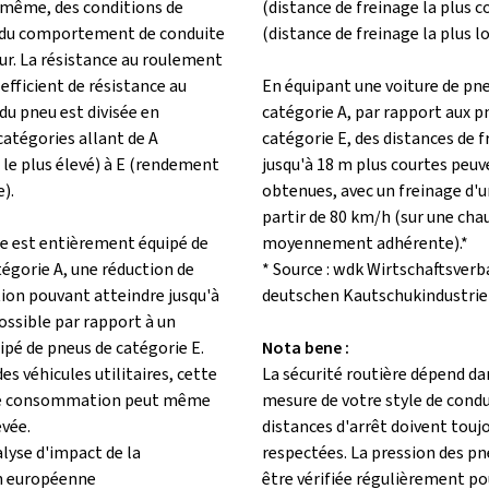
i-même, des conditions de
(distance de freinage la plus c
 du comportement de conduite
(distance de freinage la plus l
ur. La résistance au roulement
fficient de résistance au
En équipant une voiture de pn
du pneu est divisée en
catégorie A, par rapport aux p
catégories allant de A
catégorie E, des distances de 
le plus élevé) à E (rendement
jusqu'à 18 m plus courtes peuv
e).
obtenues, avec un freinage d'
partir de 80 km/h (sur une cha
le est entièrement équipé de
moyennement adhérente).*
égorie A, une réduction de
* Source : wdk Wirtschaftsverb
n pouvant atteindre jusqu'à
deutschen Kautschukindustrie 
ossible par rapport à un
ipé de pneus de catégorie E.
Nota bene :
des véhicules utilitaires, cette
La sécurité routière dépend da
de consommation peut même
mesure de votre style de condu
evée.
distances d'arrêt doivent touj
alyse d'impact de la
respectées. La pression des pn
 européenne
être vérifiée régulièrement po