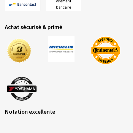
Virement
bancaire
Achat sécurisé & primé
2020/740
A
B
C
Label européen des pneus - Fiche
technique
Les critères et les classes d'évaluation en un
coup d'œil
Notation excellente
Rendement énergétique