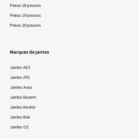
l'UE. Les pneus marqués de cette manière sont testés pour
Pneus 18 pouces
leurs propriétés sur la neige dans le cadre d'une procédure de
test standardisée et mondialement reconnue et doivent
Pneus 19 pouces
répondre aux exigences minimales spécifiées. En conditions
Pneus 20 pouces
hivernales - neige, routes verglacées et basses températures
- ces pneus sont particulièrement efficaces en termes de
sécurité et de contrôle de conduite.
Marques de jantes
Jantes AEZ
Jantes ATS
Jantes Avus
Jantes Dezent
Jantes Keskin
Jantes Rial
Jantes OZ