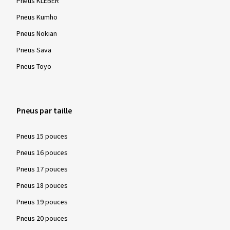
Pneus KLEBER
Ø Kilométrage annuel moyen:
6000 km
Pneus Kumho
Type de véhicule:
Peugeot 306 Cabrio (7, 7A, 7D)
Pneus Nokian
Pneus Sava
Pneus Toyo
Afficher plus d'avis
Pneus par taille
Pneus 15 pouces
Pneus 16 pouces
Pneus 17 pouces
Pneus 18 pouces
Pneus 19 pouces
Pneus 20 pouces