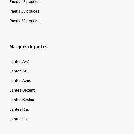
Pneus 18 pouces
leurs propriétés sur la neige dans le cadre d'une procédure de
test standardisée et mondialement reconnue et doivent
Pneus 19 pouces
répondre aux exigences minimales spécifiées. En conditions
Pneus 20 pouces
hivernales - neige, routes verglacées et basses températures
- ces pneus sont particulièrement efficaces en termes de
sécurité et de contrôle de conduite.
Marques de jantes
Jantes AEZ
Jantes ATS
Jantes Avus
Jantes Dezent
Jantes Keskin
Jantes Rial
Jantes OZ