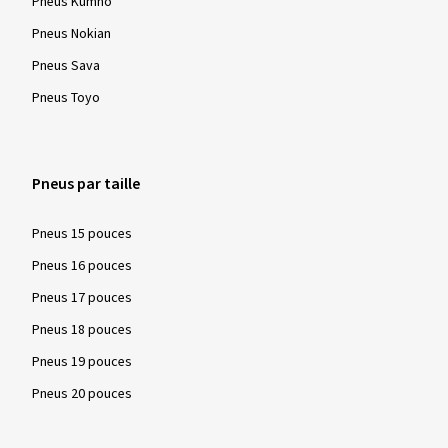
Pneus Kumho
Michael S., Allemagne
Pneus Nokian
Dimension:
195/65 R15 95T
Pneus Sava
Type de route utilisé:
Mixte
Pneus Toyo
Ø Kilométrage annuel moyen:
4000 km
Type de véhicule:
VW Touareg II (7P) Facelift
Pneus par taille
Pneus 15 pouces
Afficher plus d'avis
Pneus 16 pouces
Pneus 17 pouces
Pneus 18 pouces
Pneus 19 pouces
Pneus 20 pouces