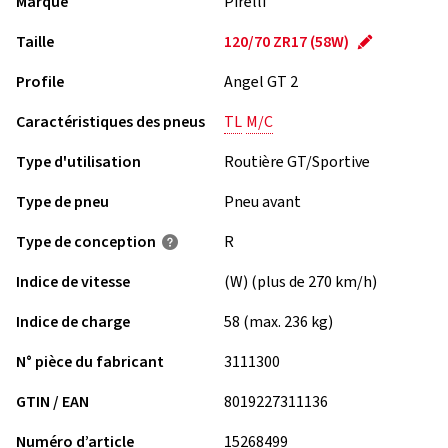
Marque
Pirelli
Taille
120/70 ZR17 (58W)
Profile
Angel GT 2
Caractéristiques des pneus
TL
M/C
Type d'utilisation
Routière GT/Sportive
Type de pneu
Pneu avant
Type de conception
R
Indice de vitesse
(W) (plus de 270 km/h)
Indice de charge
58 (max. 236 kg)
N° pièce du fabricant
3111300
GTIN / EAN
8019227311136
Numéro d’article
15268499