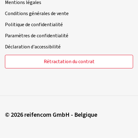
Mentions légales
22/08/2025
Achat vérifié
Conditions générales de vente
Paul L., Suisse
Politique de confidentialité
Dimension:
120/70 ZR17 (58W)
Paramètres de confidentialité
Type de route utilisé:
Mixte
Déclaration d'accessibilité
Ø Kilométrage annuel moyen:
10000 km
Rétractation du contrat
12/08/2025
Achat vérifié
Thorsten P., Allemagne
Ein super Reifen. Liegt prima auf der Straße und in den
© 2026 reifencom GmbH - Belgique
Kurven.
(Traduire)