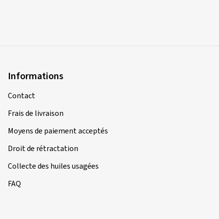
Type de route utilisé:
Mixte
Ø Kilométrage annuel moyen:
7000 km
Type de véhicule:
KAWASAKI GTR 1400 ABS ZGT40C
Informations
10/02/2026
Achat vérifié
Contact
manfred S., Allemagne
Frais de livraison
Dimension:
120/70 ZR17 (58W)
Moyens de paiement acceptés
Droit de rétractation
Collecte des huiles usagées
23/10/2025
Achat vérifié
FAQ
Martin B., Allemagne