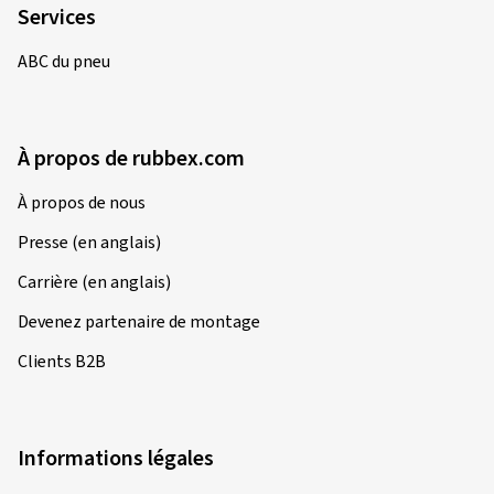
Dimension:
120/70 ZR17 (58W)
Services
Type de route utilisé:
Mixte
ABC du pneu
Ø Kilométrage annuel moyen:
10000 km
Type de véhicule:
SUZUKI GSX-S 1000 ABS DG
À propos de rubbex.com
À propos de nous
12/09/2025
Achat vérifié
Presse (en anglais)
Marcus C., Suisse
Carrière (en anglais)
Dimension:
120/70 ZR17 (58W)
Devenez partenaire de montage
Type de route utilisé:
Mixte
Clients B2B
Ø Kilométrage annuel moyen:
10000 km
Type de véhicule:
KTM 1190 Adventure / ABS A1/A2
Informations légales