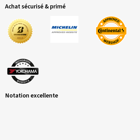
Achat sécurisé & primé
26/05/2026
Achat vérifié
Yannick F., Allemagne
Den besten Sportreifen den ich bisher drauf hatte
(Traduire)
Dimension:
120/70 ZR17 (58W)
Type de route utilisé:
Mixte
Ø Kilométrage annuel moyen:
15000 km
Notation excellente
Type de véhicule:
BMW F 900 R 4R90
07/05/2026
Achat vérifié