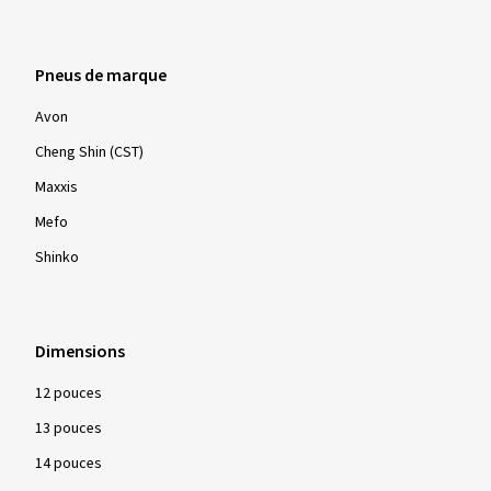
Dimension:
120/70 ZR17 (58W)
Type de route utilisé:
Mixte
Ø Kilométrage annuel moyen:
20000 km
Pneus de marque
Avon
Cheng Shin (CST)
Maxxis
Afficher plus d'avis
Mefo
Shinko
Dimensions
12 pouces
13 pouces
14 pouces