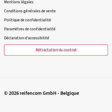
Mentions légales
Dimension:
110/70 R17 54H
Type de route utilisé:
Mixte
Conditions générales de vente
Ø Kilométrage annuel moyen:
7000 km
Politique de confidentialité
Type de véhicule:
ZERO SR
Paramètres de confidentialité
Déclaration d'accessibilité
Rétractation du contrat
01/10/2025
Achat vérifié
Eduard Z., Allemagne
Dimension:
120/70 ZR17 (58W)
Type de route utilisé:
Mixte
Ø Kilométrage annuel moyen:
6000 km
© 2026 reifencom GmbH - Belgique
Type de véhicule:
TRIUMPH Speed Triple S / RS
NN02