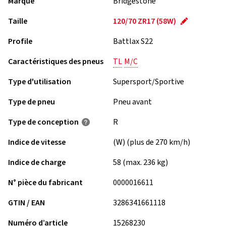
Marque
Bridgestone
Taille
120/70 ZR17 (58W)
Profile
Battlax S22
Caractéristiques des pneus
TL
M/C
Type d'utilisation
Supersport/Sportive
Type de pneu
Pneu avant
Type de conception
R
Indice de vitesse
(W) (plus de 270 km/h)
Indice de charge
58 (max. 236 kg)
N° pièce du fabricant
0000016611
GTIN / EAN
3286341661118
Numéro d’article
15268230