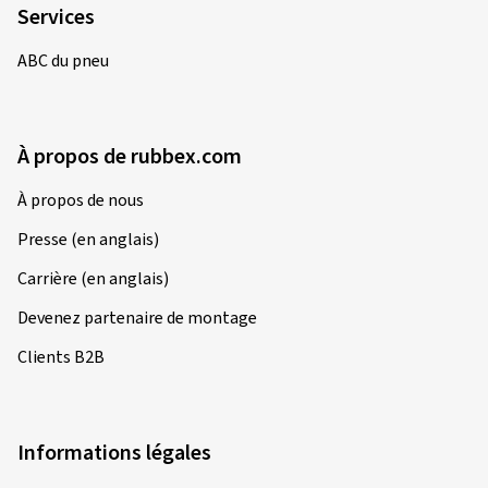
Services
21/10/2025
Achat vérifié
ABC du pneu
Matthias R., Suisse
Top!
À propos de rubbex.com
(Traduire)
Dimension:
110/70 R17 54H
À propos de nous
Type de route utilisé:
Mixte
Presse (en anglais)
Ø Kilométrage annuel moyen:
10000 km
Carrière (en anglais)
Type de véhicule:
KTM 390 Duke C1/C2/C3
Devenez partenaire de montage
Clients B2B
07/10/2025
Achat vérifié
Informations légales
Maik T., Allemagne