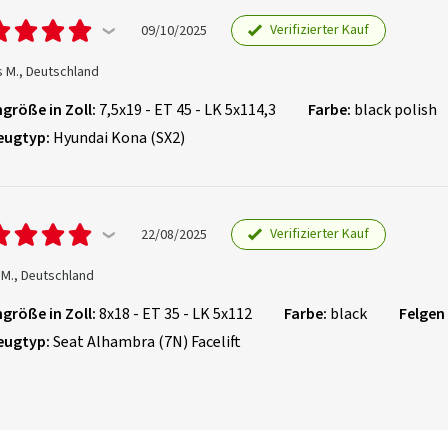
Verifizierter Kauf
09/10/2025
s M., Deutschland
größe in Zoll:
7,5x19 - ET 45 - LK 5x114,3
Farbe:
black polish
eugtyp:
Hyundai Kona (SX2)
Verifizierter Kauf
22/08/2025
 M., Deutschland
größe in Zoll:
8x18 - ET 35 - LK 5x112
Farbe:
black
Felgen
eugtyp:
Seat Alhambra (7N) Facelift