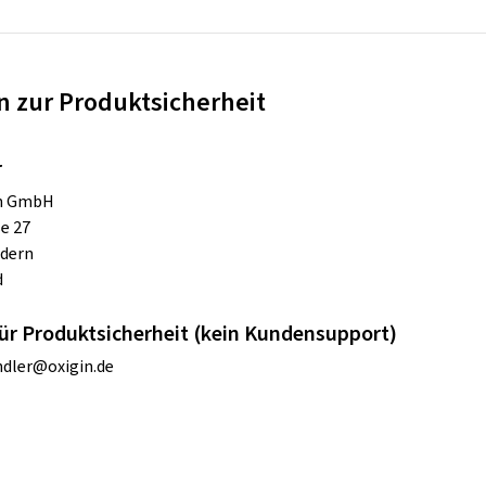
 zur Produktsicherheit
r
on GmbH
se 27
ldern
d
ür Produktsicherheit (kein Kundensupport)
dler@oxigin.de