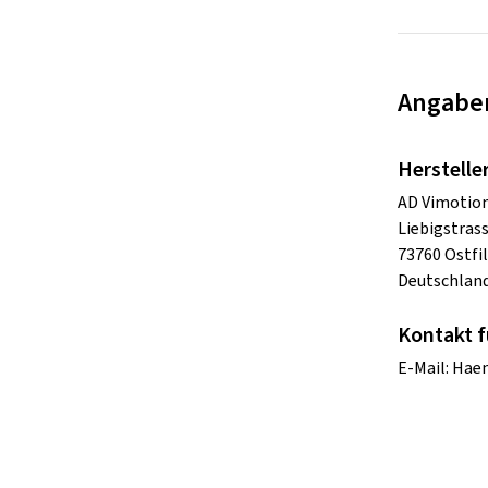
Angaben
Herstelle
AD Vimoti
Liebigstras
73760 Ostfi
Deutschlan
Kontakt f
E-Mail:
Haen