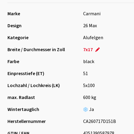
Marke
Carmani
Design
26 Max
Kategorie
Alufelgen
Breite / Durchmesser in Zoll
7x17
Farbe
black
Einpresstiefe (ET)
51
Lochzahl / Lochkreis (LK)
5x100
max. Radlast
600 kg
Wintertauglich
Ja
Herstellernummer
CA260717D151B
GTIN / EAN
4251390587978