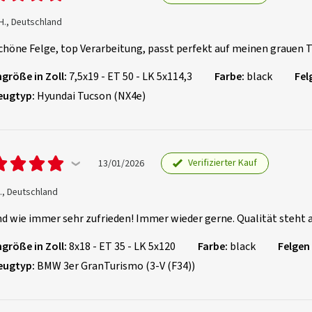
 H., Deutschland
chöne Felge, top Verarbeitung, passt perfekt auf meinen grauen 
größe in Zoll:
7,5x19 - ET 50 - LK 5x114,3
Farbe:
black
Fel
eugtyp:
Hyundai Tucson (NX4e)
Verifizierter Kauf
13/01/2026
., Deutschland
nd wie immer sehr zufrieden! Immer wieder gerne. Qualität steht a
größe in Zoll:
8x18 - ET 35 - LK 5x120
Farbe:
black
Felgen
eugtyp:
BMW 3er GranTurismo (3-V (F34))