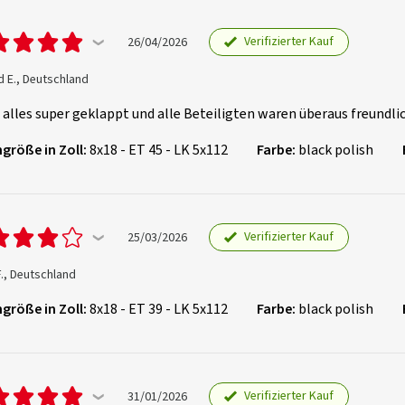
Verifizierter Kauf
26/04/2026
 E., Deutschland
 alles super geklappt und alle Beteiligten waren überaus freundlich
größe in Zoll:
8x18 - ET 45 - LK 5x112
Farbe:
black polish
Verifizierter Kauf
25/03/2026
F., Deutschland
größe in Zoll:
8x18 - ET 39 - LK 5x112
Farbe:
black polish
Verifizierter Kauf
31/01/2026