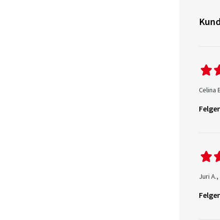
Kund
Celina 
Felgen
Juri A.
Felgen