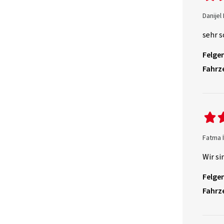
Danijel
sehr s
Felgen
Fahrz
Fatma İ
Wir si
Felgen
Fahrz