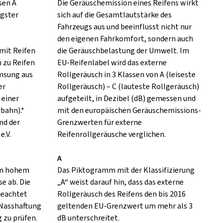
sen A
Die Geräuschemission eines Reifens wirkt
ngster
sich auf die Gesamtlautstärke des
Fahrzeugs aus und beeinflusst nicht nur
den eigenen Fahrkomfort, sondern auch
mit Reifen
die Geräuschbelastung der Umwelt. Im
h zu Reifen
EU-Reifenlabel wird das externe
emsung aus
Rollgeräusch in 3 Klassen von A (leiseste
er
Rollgeräusch) – C (lauteste Rollgeräusch)
 einer
aufgeteilt, in Dezibel (dB) gemessen und
rbahn).*
mit den europäischen Geräuschemissions-
nd der
Grenzwerten für externe
e.V.
Reifenrollgeräusche verglichen.
A
 in hohem
Das Piktogramm mit der Klassifizierung
e ab. Die
„A“ weist darauf hin, dass das externe
eachtet
Rollgeräusch des Reifens den bis 2016
 Nasshaftung
geltenden EU-Grenzwert um mehr als 3
 zu prüfen.
dB unterschreitet.