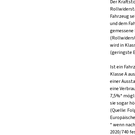
Der Kraftst
Rollwiderst
Fahrzeug se
und dem Fah
gemessene 
(Rollwiders
wird in Klas
(geringste E
Ist ein Fah
Klasse A aus
einer Ausst
eine Verbra
7,5%* mögli
sie sogar hö
(Quelle: Fo
Europäisch
* wenn nach
2020/740 fe