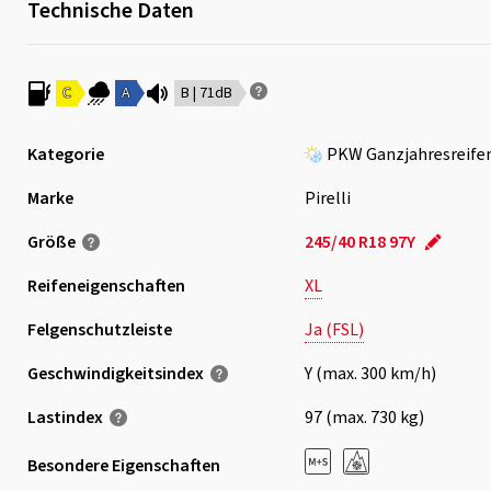
Technische Daten
C
A
B | 71dB
Kategorie
PKW Ganzjahresreife
Marke
Pirelli
Größe
245/40 R18 97Y
Reifeneigenschaften
XL
Felgenschutzleiste
Ja (FSL)
Geschwindigkeits­index
Y (max. 300 km/h)
Lastindex
97 (max. 730 kg)
Besondere Eigenschaften