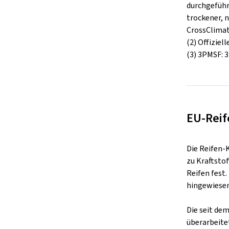
durchgeführ
trockener, n
CrossClimat
(2) Offiziel
(3) 3PMSF: 
EU-Reif
Die Reifen-
zu Kraftsto
Reifen fest
hingewiesen
Die seit de
überarbeite