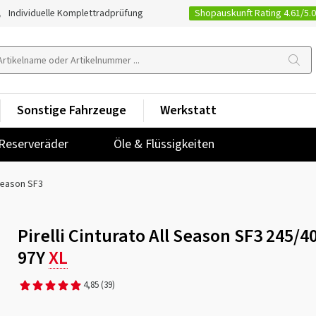
Shopauskunft Rating 4.61/5.
Individuelle Komplettradprüfung
Sonstige Fahrzeuge
Werkstatt
Reserveräder
Öle & Flüssigkeiten
 Season SF3
Pirelli Cinturato All Season SF3 245/4
97Y
XL
4,85
(39)