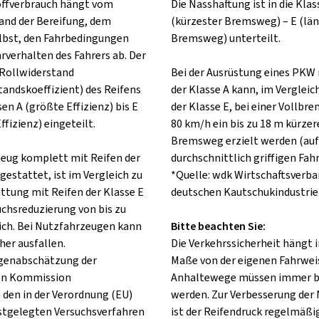
offverbrauch hängt vom
Die Nasshaftung ist in die Klas
and der Bereifung, dem
(kürzester Bremsweg) – E (lä
lbst, den Fahrbedingungen
Bremsweg) unterteilt.
rverhalten des Fahrers ab. Der
Rollwiderstand
Bei der Ausrüstung eines PKW 
tandskoeffizient) des Reifens
der Klasse A kann, im Vergleic
sen A (größte Effizienz) bis E
der Klasse E, bei einer Vollbr
ffizienz) eingeteilt.
80 km/h ein bis zu 18 m kürzer
Bremsweg erzielt werden (auf
rzeug komplett mit Reifen der
durchschnittlich griffigen Fah
gestattet, ist im Vergleich zu
*Quelle: wdk Wirtschaftsverba
attung mit Reifen der Klasse E
deutschen Kautschukindustrie 
uchsreduzierung von bis zu
ch. Bei Nutzfahrzeugen kann
Bitte beachten Sie:
her ausfallen.
Die Verkehrssicherheit hängt
lgenabschätzung der
Maße von der eigenen Fahrweis
en Kommission
Anhaltewege müssen immer b
 den in der Verordnung (EU)
werden. Zur Verbesserung der
stgelegten Versuchsverfahren
ist der Reifendruck regelmäßig