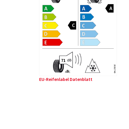
2020/740
B
A
C
EU-Reifenlabel Datenblatt