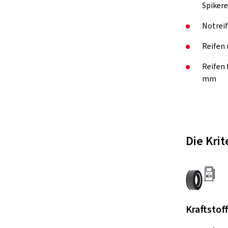
Spikere
Notreif
Reifen 
Reifen
mm
Die Kri
Kraftstof