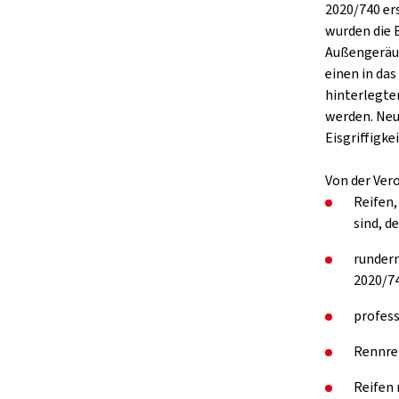
2020/740 er
wurden die 
Außengeräus
einen in da
hinterlegte
werden. Neu
Eisgriffigkei
Von der Ver
Reifen,
sind, d
rundern
2020/74
profess
Rennre
Reifen 