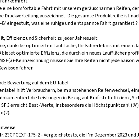
 Fahrkomfort:
e eine komfortable Fahrt mit unserem geräuscharmen Reifen, der s
 Druckverteilung auszeichnet. Die gesamte Produktreihe ist nac
A-B' eingestuft, was eine ruhige und entspannte Fahrt garantiert.?
t, Effizienz und Sicherheit zu jeder Jahreszeit:
Sie, dank der optimierten Lauffläche, Ihr Fahrerlebnis mit eine
 bietet optimierte Effizienz, die durch ein neues Laufflächenprof
MSF(3)-Kennzeichnung müssen Sie Ihre Reifen nicht jede Saison
ewissen fahren.
de Bewertung auf dem EU-label:
enlabel hilft Verbrauchern, beim anstehenden Reifenwechsel, eine
 dokumentiert die Leistungen in Bezug auf Kraftstoffeffizienz, 
SF 3 erreicht Best-Werte, insbesondere die Höchstpunktzahl ('A')
n(2).
inweise:
 Nr. 23CPCEXT-175-2 - Vergleichstests, die I'm Dezember 2023 und