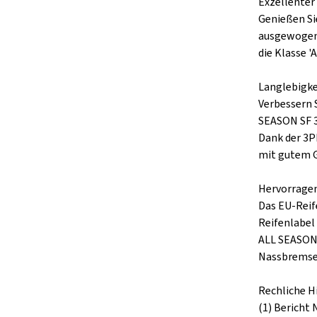
Exzellenter
Genießen Si
ausgewogene
die Klasse '
Langlebigkei
Verbessern 
SEASON SF 3
Dank der 3P
mit gutem G
Hervorragen
Das EU-Reif
Reifenlabel
ALL SEASON 
Nassbremse
Rechliche H
(1) Bericht