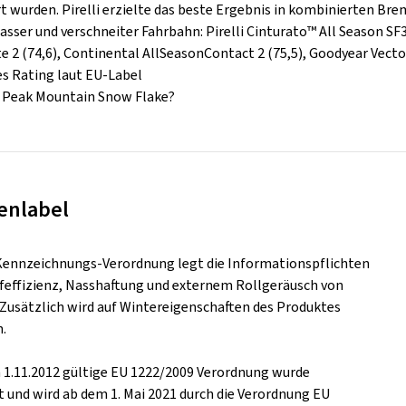
t wurden. Pirelli erzielte das beste Ergebnis in kombinierten B
asser und verschneiter Fahrbahn: Pirelli Cinturato™ All Season SF3 
e 2 (74,6), Continental AllSeasonContact 2 (75,5), Goodyear Vect
les Rating laut EU-Label
3 Peak Mountain Snow Flake?
enlabel
Kennzeichnungs-Verordnung legt die Informationspflichten
ffeffizienz, Nasshaftung und externem Rollgeräusch von
. Zusätzlich wird auf Wintereigenschaften des Produktes
.
m 1.11.2012 gültige EU 1222/2009 Verordnung wurde
t und wird ab dem 1. Mai 2021 durch die Verordnung EU