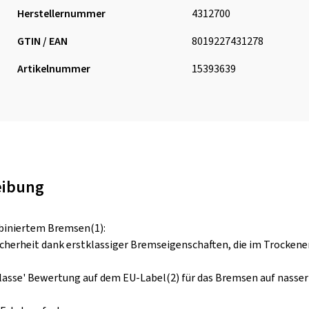
Herstellernummer
4312700
GTIN / EAN
8019227431278
Artikelnummer
15393639
eibung
mbiniertem Bremsen(1):
icherheit dank erstklassiger Bremseigenschaften, die im Trockene
Klasse' Bewertung auf dem EU-Label(2) für das Bremsen auf nasse