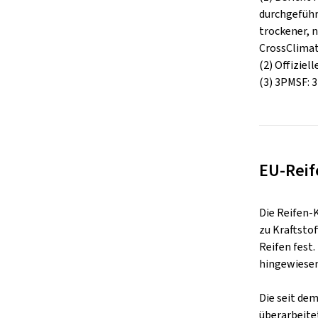
durchgeführ
trockener, n
CrossClimat
(2) Offiziel
(3) 3PMSF: 
EU-Reif
Die Reifen-
zu Kraftsto
Reifen fest
hingewiesen
Die seit de
überarbeite