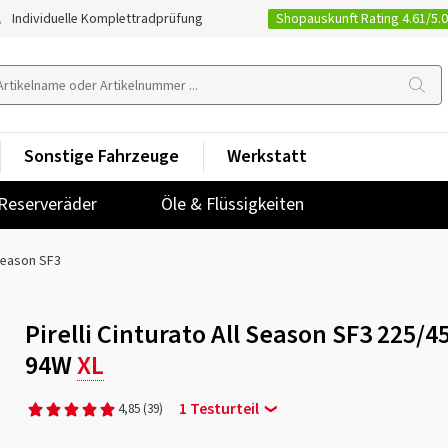
Shopauskunft Rating 4.61/5.
Individuelle Komplettradprüfung
Sonstige Fahrzeuge
Werkstatt
Reserveräder
Öle & Flüssigkeiten
 Season SF3
Pirelli Cinturato All Season SF3 225/4
94W
XL
1 Testurteil
4,85
(39)