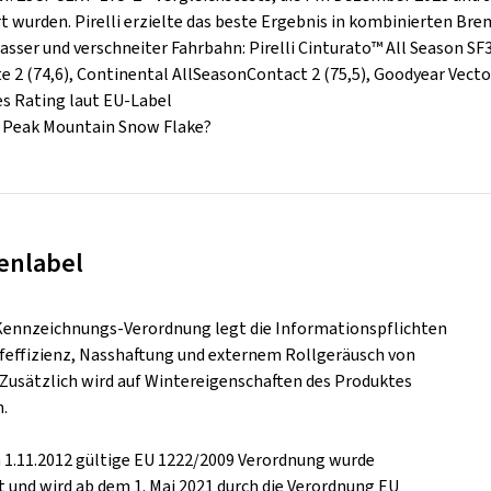
t wurden. Pirelli erzielte das beste Ergebnis in kombinierten B
asser und verschneiter Fahrbahn: Pirelli Cinturato™ All Season SF3 
e 2 (74,6), Continental AllSeasonContact 2 (75,5), Goodyear Vect
les Rating laut EU-Label
3 Peak Mountain Snow Flake?
enlabel
Kennzeichnungs-Verordnung legt die Informationspflichten
ffeffizienz, Nasshaftung und externem Rollgeräusch von
. Zusätzlich wird auf Wintereigenschaften des Produktes
.
m 1.11.2012 gültige EU 1222/2009 Verordnung wurde
t und wird ab dem 1. Mai 2021 durch die Verordnung EU