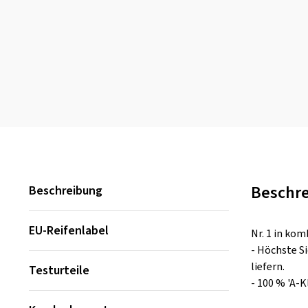
Beschr
Beschreibung
EU-Reifenlabel
Nr. 1 in ko
- Höchste S
liefern.
Testurteile
- 100 % 'A-