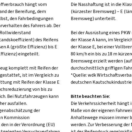
offverbrauch hängt vom
Die Nasshaftung ist in die Klas
and der Bereifung, dem
(kürzester Bremsweg) – E (lä
lbst, den Fahrbedingungen
Bremsweg) unterteilt.
rverhalten des Fahrers ab. Der
Rollwiderstand
Bei der Ausrüstung eines PKW 
tandskoeffizient) des Reifens
der Klasse A kann, im Vergleic
sen A (größte Effizienz) bis E
der Klasse E, bei einer Vollbr
ffizienz) eingeteilt.
80 km/h ein bis zu 18 m kürzer
Bremsweg erzielt werden (auf
rzeug komplett mit Reifen der
durchschnittlich griffigen Fah
gestattet, ist im Vergleich zu
*Quelle: wdk Wirtschaftsverba
attung mit Reifen der Klasse E
deutschen Kautschukindustrie 
uchsreduzierung von bis zu
ch. Bei Nutzfahrzeugen kann
Bitte beachten Sie:
her ausfallen.
Die Verkehrssicherheit hängt
lgenabschätzung der
Maße von der eigenen Fahrweis
en Kommission
Anhaltewege müssen immer b
 den in der Verordnung (EU)
werden. Zur Verbesserung der
stgelegten Versuchsverfahren
ist der Reifendruck regelmäßig