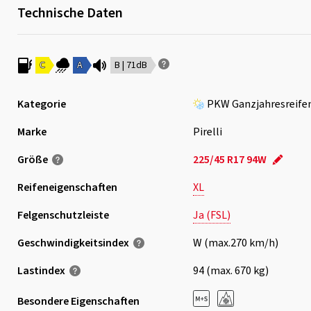
Technische Daten
C
A
B | 71dB
Kategorie
PKW Ganzjahresreife
Marke
Pirelli
Größe
225/45 R17 94W
Reifeneigenschaften
XL
Felgenschutzleiste
Ja (FSL)
Geschwindigkeits­index
W (max.270 km/h)
Lastindex
94 (max. 670 kg)
Besondere Eigenschaften