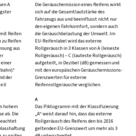
sen A
Die Geräuschemission eines Reifens wirkt
ngster
sich auf die Gesamtlautstärke des
Fahrzeugs aus und beeinflusst nicht nur
den eigenen Fahrkomfort, sondern auch
mit Reifen
die Geräuschbelastung der Umwelt. Im
h zu Reifen
EU-Reifenlabel wird das externe
emsung aus
Rollgeräusch in 3 Klassen von A (leiseste
er
Rollgeräusch) – C (lauteste Rollgeräusch)
 einer
aufgeteilt, in Dezibel (dB) gemessen und
rbahn).*
mit den europäischen Geräuschemissions-
nd der
Grenzwerten für externe
e.V.
Reifenrollgeräusche verglichen.
A
 in hohem
Das Piktogramm mit der Klassifizierung
e ab. Die
„A“ weist darauf hin, dass das externe
eachtet
Rollgeräusch des Reifens den bis 2016
 Nasshaftung
geltenden EU-Grenzwert um mehr als 3
 zu prüfen.
dB unterschreitet.