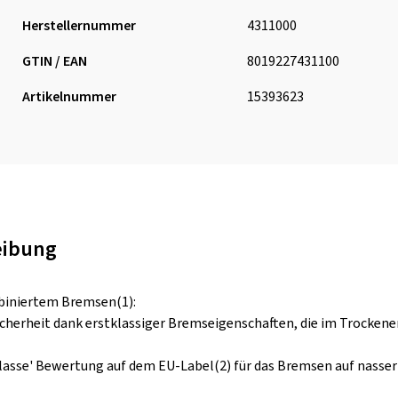
Herstellernummer
4311000
GTIN / EAN
8019227431100
Artikelnummer
15393623
eibung
mbiniertem Bremsen(1):
icherheit dank erstklassiger Bremseigenschaften, die im Trockene
Klasse' Bewertung auf dem EU-Label(2) für das Bremsen auf nasse