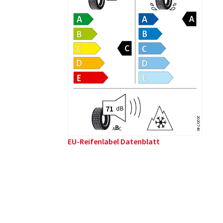
2020/740
B
A
C
EU-Reifenlabel Datenblatt