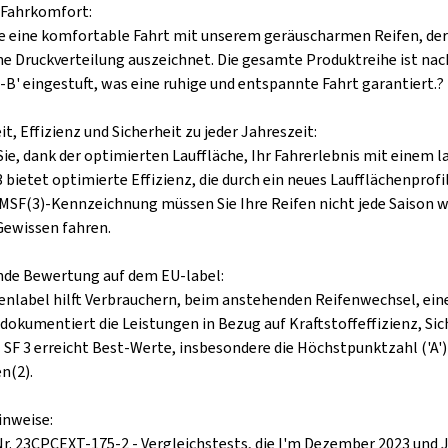
 Fahrkomfort:
e eine komfortable Fahrt mit unserem geräuscharmen Reifen, der s
 Druckverteilung auszeichnet. Die gesamte Produktreihe ist nac
A-B' eingestuft, was eine ruhige und entspannte Fahrt garantiert.?
t, Effizienz und Sicherheit zu jeder Jahreszeit:
Sie, dank der optimierten Lauffläche, Ihr Fahrerlebnis mit eine
 bietet optimierte Effizienz, die durch ein neues Laufflächenprof
MSF(3)-Kennzeichnung müssen Sie Ihre Reifen nicht jede Saison
ewissen fahren.
de Bewertung auf dem EU-label:
enlabel hilft Verbrauchern, beim anstehenden Reifenwechsel, eine
 dokumentiert die Leistungen in Bezug auf Kraftstoffeffizienz, 
SF 3 erreicht Best-Werte, insbesondere die Höchstpunktzahl ('A')
n(2).
inweise:
 Nr. 23CPCEXT-175-2 - Vergleichstests, die I'm Dezember 2023 und