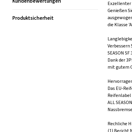
Kundenbewertungen
Exzellenter
Genießen Si
Produktsicherheit
ausgewogene
die Klasse '
Langlebigkei
Verbessern 
SEASON SF 3
Dank der 3P
mit gutem G
Hervorragen
Das EU-Reif
Reifenlabel
ALL SEASON 
Nassbremse
Rechliche H
(1) Bericht