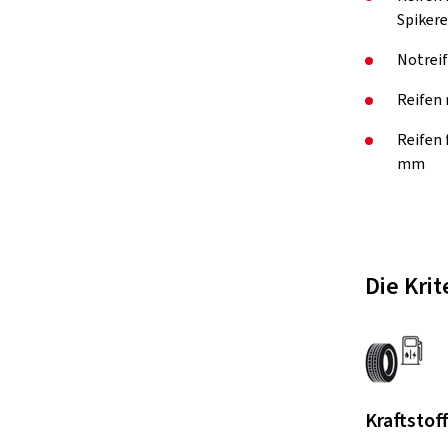
Spikere
Notreif
Reifen 
Reifen
mm
Die Kri
Kraftstof