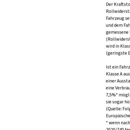
Der Kraftst
Rollwiderst
Fahrzeug se
und dem Fah
gemessene 
(Rollwiders
wird in Klas
(geringste E
Ist ein Fah
Klasse A aus
einer Ausst
eine Verbra
7,5%* mögli
sie sogar hö
(Quelle: Fo
Europäisch
* wenn nach
2020/740 fe