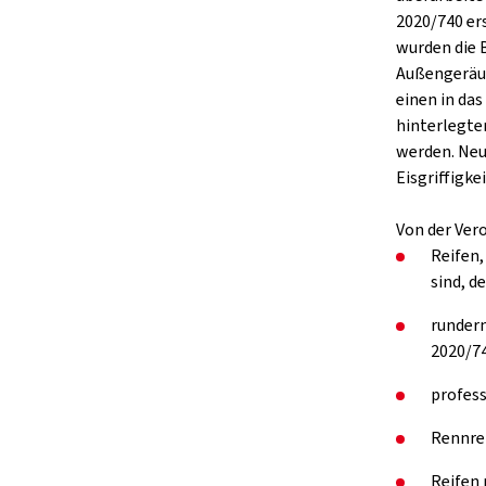
2020/740 er
wurden die 
Außengeräus
einen in da
hinterlegte
werden. Neu
Eisgriffigkei
Von der Ver
Reifen,
sind, d
rundern
2020/74
profess
Rennre
Reifen 