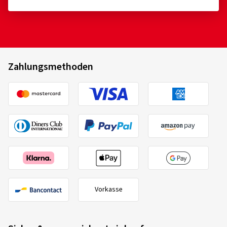
km/h
Verifizierter Kauf
Reifen für Felgen mit einem Nenndurchmesser ≤ 254
Michael P., Deutschland
mm oder ≥ 635 mm
Sehr guter Reifen für diesen Betrag
Zahlungsmethoden
Dimension:
195/65 R15 91H
Fahrstil:
Gemischt
Ø Durchschnittliche Jahresfahrleistung:
25000 km
Kenda
K0000571
215/55 R17 98V
C
12/02/2026
Verifizierter Kauf
Tonni L., Dänemark
Vorkasse
Kort og godt et super godt dæk til prisen
(Übersetzen)