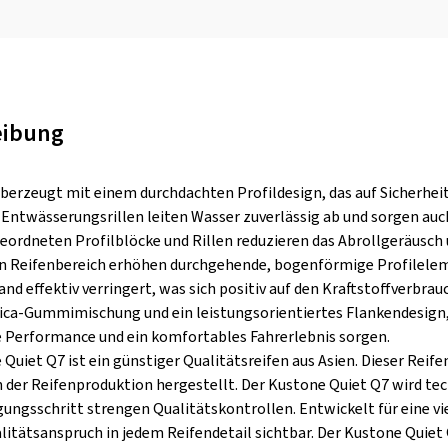
eibung
berzeugt mit einem durchdachten Profildesign, das auf Sicherheit,
 Entwässerungsrillen leiten Wasser zuverlässig ab und sorgen auch
geordneten Profilblöcke und Rillen reduzieren das Abrollgeräusch 
n Reifenbereich erhöhen durchgehende, bogenförmige Profileleme
and effektiv verringert, was sich positiv auf den Kraftstoffverbr
ica-Gummimischung und ein leistungsorientiertes Flankendesign
e Performance und ein komfortables Fahrerlebnis sorgen.
Quiet Q7 ist ein günstiger Qualitätsreifen aus Asien. Dieser Reif
 der Reifenproduktion hergestellt. Der Kustone Quiet Q7 wird tech
gungsschritt strengen Qualitätskontrollen. Entwickelt für eine v
alitätsanspruch in jedem Reifendetail sichtbar. Der Kustone Quiet