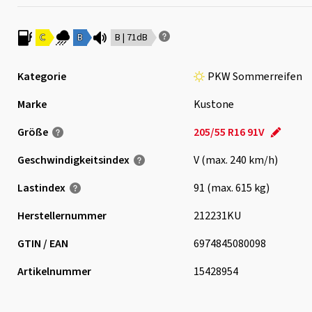
C
B
B | 71dB
Kategorie
PKW Sommerreifen
Marke
Kustone
Größe
205/55 R16 91V
Geschwindigkeits­index
V (max. 240 km/h)
Lastindex
91 (max. 615 kg)
Herstellernummer
212231KU
GTIN / EAN
6974845080098
Artikelnummer
15428954