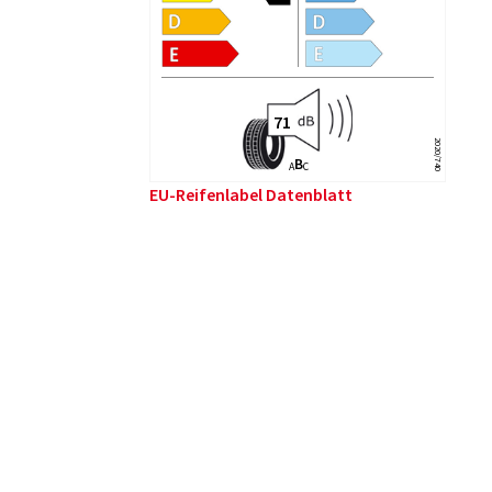
2020/740
B
A
C
EU-Reifenlabel Datenblatt