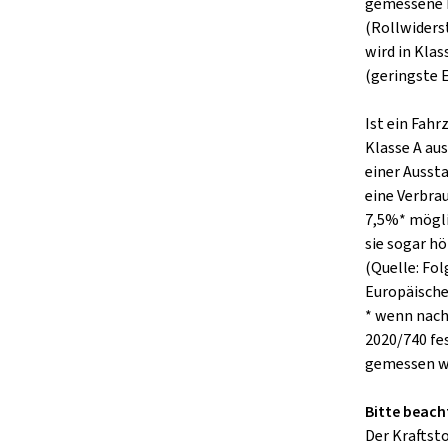
gemessene 
(Rollwiders
wird in Klas
(geringste E
Ist ein Fah
Klasse A aus
einer Ausst
eine Verbra
7,5%* mögli
sie sogar hö
(Quelle: Fo
Europäisch
* wenn nach
2020/740 fe
gemessen w
Bitte beach
Der Kraftst