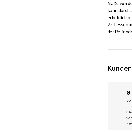
Maße von de
kann durch
erheblich re
Verbesserung
der Reifend
Kunden
Ø
vo
Be
ver
bes