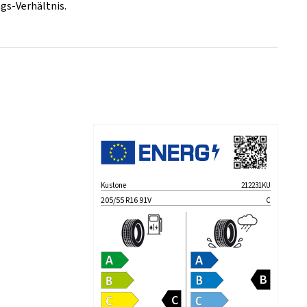
gs-Verhältnis.
Kustone
212231KU
205/55 R16 91V
C