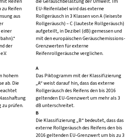
mit Reifen
die Geräuschbelastung der Umwelt. Im
h zu Reifen
EU-Reifenlabel wird das externe
emsung aus
Rollgeräusch in 3 Klassen von A (leiseste
er
Rollgeräusch) – C (lauteste Rollgeräusch)
 einer
aufgeteilt, in Dezibel (dB) gemessen und
rbahn).*
mit den europäischen Geräuschemissions-
nd der
Grenzwerten für externe
e.V.
Reifenrollgeräusche verglichen.
A
 in hohem
Das Piktogramm mit der Klassifizierung
e ab. Die
„A“ weist darauf hin, dass das externe
eachtet
Rollgeräusch des Reifens den bis 2016
 Nasshaftung
geltenden EU-Grenzwert um mehr als 3
 zu prüfen.
dB unterschreitet.
B
Die Klassifizierung „B“ bedeutet, dass das
externe Rollgeräusch des Reifens den bis
2016 geltenden EU-Grenzwert um bis zu 3