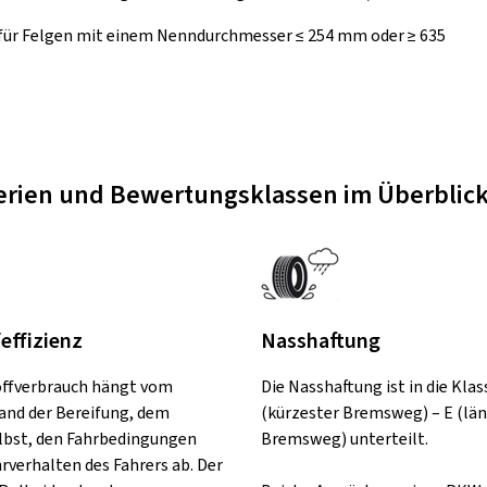
 für Felgen mit einem Nenndurchmesser ≤ 254 mm oder ≥ 635
terien und Bewertungsklassen im Überblic
feffizienz
Nasshaftung
offverbrauch hängt vom
Die Nasshaftung ist in die Klas
and der Bereifung, dem
(kürzester Bremsweg) – E (lä
lbst, den Fahrbedingungen
Bremsweg) unterteilt.
rverhalten des Fahrers ab. Der