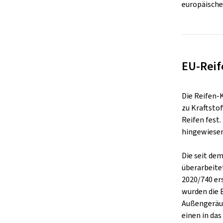
europäische
EU-Reif
Die Reifen-
zu Kraftsto
Reifen fest
hingewiesen
Die seit de
überarbeite
2020/740 er
wurden die 
Außengeräus
einen in da