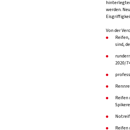
hinterlegte
werden. Neu
Eisgriffigkei
Von der Ver
Reifen,
sind, d
rundern
2020/74
profess
Rennre
Reifen 
Spikere
Notreif
Reifen 