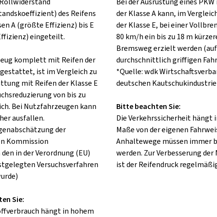
Rollwiderstand
Bei der Ausrüstung eines PKW 
tandskoeffizient) des Reifens
der Klasse A kann, im Vergleic
sen A (größte Effizienz) bis E
der Klasse E, bei einer Vollbr
ffizienz) eingeteilt.
80 km/h ein bis zu 18 m kürzer
Bremsweg erzielt werden (auf
rzeug komplett mit Reifen der
durchschnittlich griffigen Fah
gestattet, ist im Vergleich zu
*Quelle: wdk Wirtschaftsverba
attung mit Reifen der Klasse E
deutschen Kautschukindustrie 
uchsreduzierung von bis zu
ch. Bei Nutzfahrzeugen kann
Bitte beachten Sie:
her ausfallen.
Die Verkehrssicherheit hängt
lgenabschätzung der
Maße von der eigenen Fahrweis
en Kommission
Anhaltewege müssen immer b
 den in der Verordnung (EU)
werden. Zur Verbesserung der
stgelegten Versuchsverfahren
ist der Reifendruck regelmäßig
urde)
ten Sie:
offverbrauch hängt in hohem