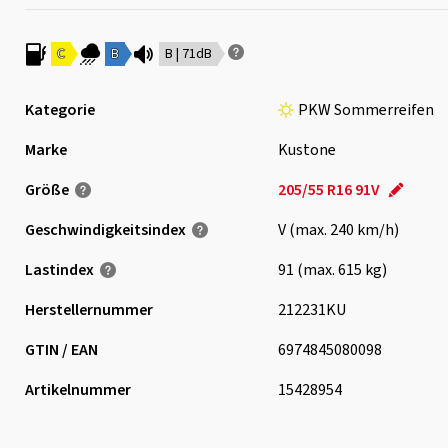
C
B
B | 71dB
Kategorie
PKW Sommerreifen
Marke
Kustone
Größe
205/55 R16 91V
Geschwindigkeits­index
V (max. 240 km/h)
Lastindex
91 (max. 615 kg)
Herstellernummer
212231KU
GTIN / EAN
6974845080098
Artikelnummer
15428954