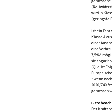
gemessene 
(Rollwiders
wird in Klas
(geringste E
Ist ein Fah
Klasse A aus
einer Ausst
eine Verbra
7,5%* mögli
sie sogar hö
(Quelle: Fo
Europäisch
* wenn nach
2020/740 fe
gemessen w
Bitte beach
Der Kraftst