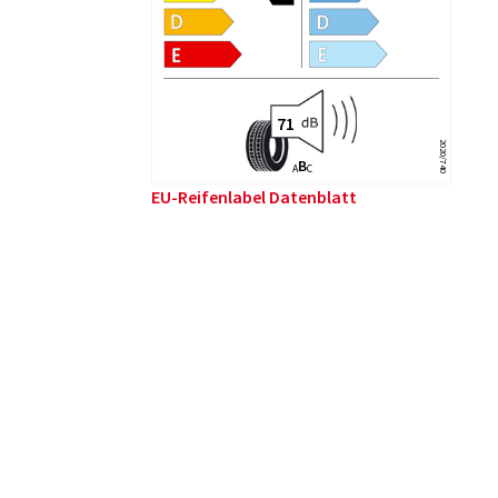
2020/740
B
A
C
EU-Reifenlabel Datenblatt