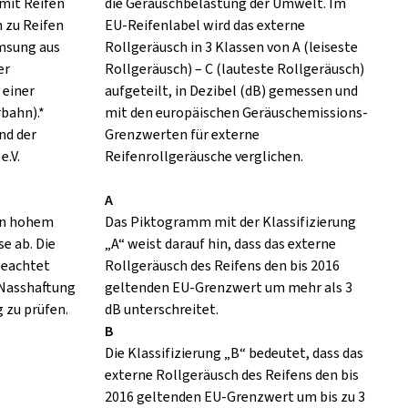
mit Reifen
die Geräuschbelastung der Umwelt. Im
h zu Reifen
EU-Reifenlabel wird das externe
emsung aus
Rollgeräusch in 3 Klassen von A (leiseste
er
Rollgeräusch) – C (lauteste Rollgeräusch)
 einer
aufgeteilt, in Dezibel (dB) gemessen und
rbahn).*
mit den europäischen Geräuschemissions-
nd der
Grenzwerten für externe
e.V.
Reifenrollgeräusche verglichen.
A
 in hohem
Das Piktogramm mit der Klassifizierung
e ab. Die
„A“ weist darauf hin, dass das externe
eachtet
Rollgeräusch des Reifens den bis 2016
 Nasshaftung
geltenden EU-Grenzwert um mehr als 3
 zu prüfen.
dB unterschreitet.
B
Die Klassifizierung „B“ bedeutet, dass das
externe Rollgeräusch des Reifens den bis
2016 geltenden EU-Grenzwert um bis zu 3