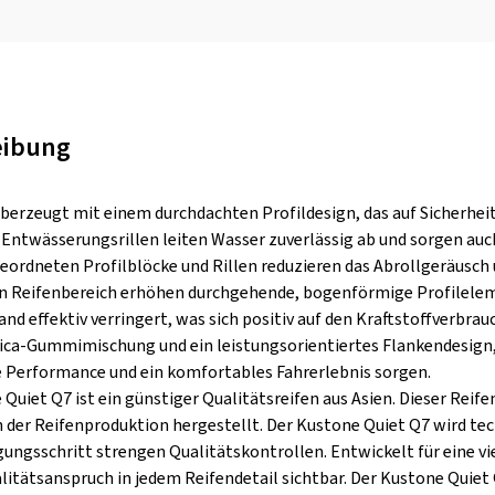
eibung
berzeugt mit einem durchdachten Profildesign, das auf Sicherheit,
 Entwässerungsrillen leiten Wasser zuverlässig ab und sorgen auch
geordneten Profilblöcke und Rillen reduzieren das Abrollgeräusch 
n Reifenbereich erhöhen durchgehende, bogenförmige Profileleme
and effektiv verringert, was sich positiv auf den Kraftstoffverbr
ica-Gummimischung und ein leistungsorientiertes Flankendesign
e Performance und ein komfortables Fahrerlebnis sorgen.
Quiet Q7 ist ein günstiger Qualitätsreifen aus Asien. Dieser Reif
 der Reifenproduktion hergestellt. Der Kustone Quiet Q7 wird tech
gungsschritt strengen Qualitätskontrollen. Entwickelt für eine v
alitätsanspruch in jedem Reifendetail sichtbar. Der Kustone Quiet