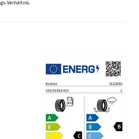
gs-Verhältnis.
Kustone
212231KU
205/55 R16 91V
C