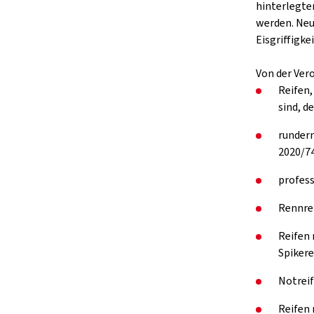
hinterlegte
werden. Neu
Eisgriffigkei
Von der Ver
Reifen,
sind, d
rundern
2020/74
profess
Rennre
Reifen 
Spikere
Notreif
Reifen 