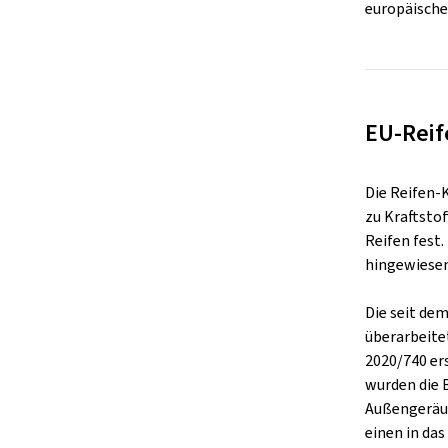
europäische
EU-Reif
Die Reifen-
zu Kraftsto
Reifen fest
hingewiesen
Die seit de
überarbeite
2020/740 er
wurden die 
Außengeräus
einen in da