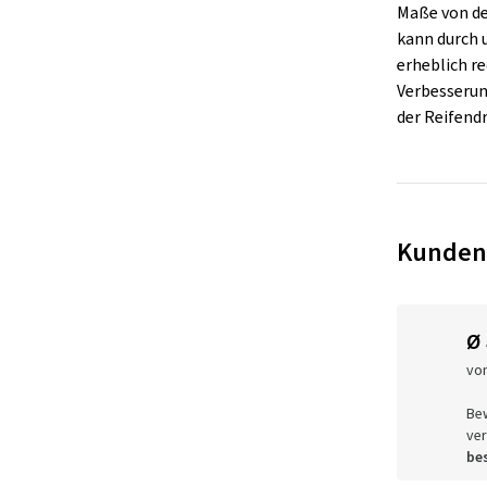
Maße von de
kann durch
erheblich re
Verbesserung
der Reifend
Kunden
Ø
vo
Be
ver
bes