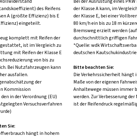
Rollwiderstand
Bei der Ausrüstung eines PKW 
tandskoeffizient) des Reifens
der Klasse A kann, im Vergleic
sen A (größte Effizienz) bis E
der Klasse E, bei einer Vollbr
ffizienz) eingeteilt.
80 km/h ein bis zu 18 m kürzer
Bremsweg erzielt werden (auf
rzeug komplett mit Reifen der
durchschnittlich griffigen Fah
gestattet, ist im Vergleich zu
*Quelle: wdk Wirtschaftsverba
attung mit Reifen der Klasse E
deutschen Kautschukindustrie 
uchsreduzierung von bis zu
ch. Bei Nutzfahrzeugen kann
Bitte beachten Sie:
her ausfallen.
Die Verkehrssicherheit hängt
lgenabschätzung der
Maße von der eigenen Fahrweis
en Kommission
Anhaltewege müssen immer b
 den in der Verordnung (EU)
werden. Zur Verbesserung der
stgelegten Versuchsverfahren
ist der Reifendruck regelmäßig
urde)
ten Sie:
offverbrauch hängt in hohem