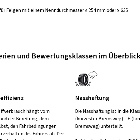
 für Felgen mit einem Nenndurchmesser ≤ 254 mm oder ≥ 635
terien und Bewertungsklassen im Überblic
feffizienz
Nasshaftung
offverbrauch hängt vom
Die Nasshaftung ist in die Klas
and der Bereifung, dem
(kürzester Bremsweg) – E (lä
lbst, den Fahrbedingungen
Bremsweg) unterteilt.
rverhalten des Fahrers ab. Der