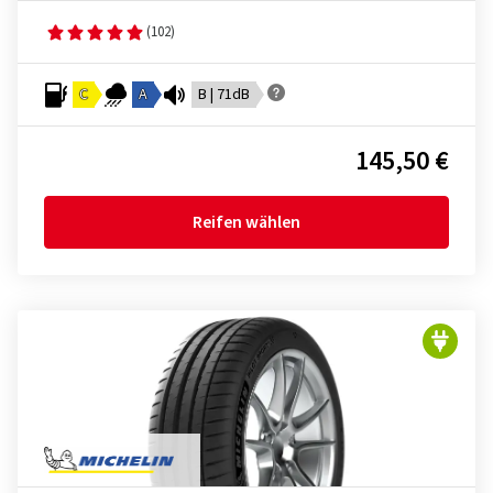
(102)
C
A
B | 71dB
145,50 €
Reifen wählen