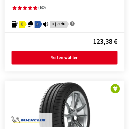
(102)
C
A
B | 71dB
123,38 €
Reifen wählen