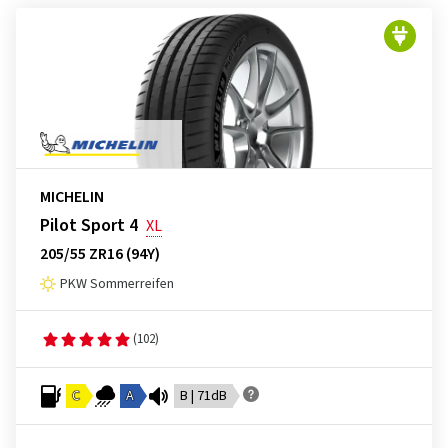
MICHELIN
Pilot Sport 4
XL
205/55 ZR16 (94Y)
PKW Sommerreifen
(102)
C
A
B | 71dB