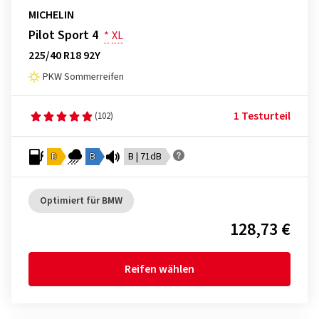
MICHELIN
Pilot Sport 4
*
XL
225/40 R18 92Y
PKW Sommerreifen
1 Testurteil
(102)
D
B
B | 71dB
Optimiert für BMW
128,73 €
Reifen wählen