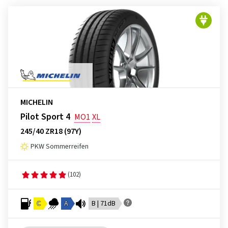
MICHELIN
Pilot Sport 4
MO1
XL
245/40 ZR18 (97Y)
PKW Sommerreifen
(102)
C
A
B | 71dB