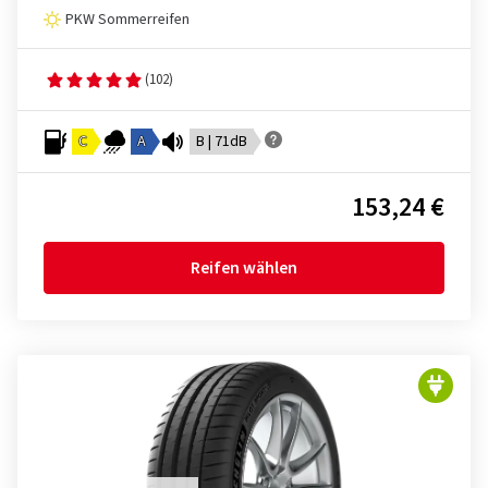
PKW Sommerreifen
(102)
C
A
B | 71dB
153,24 €
Reifen wählen