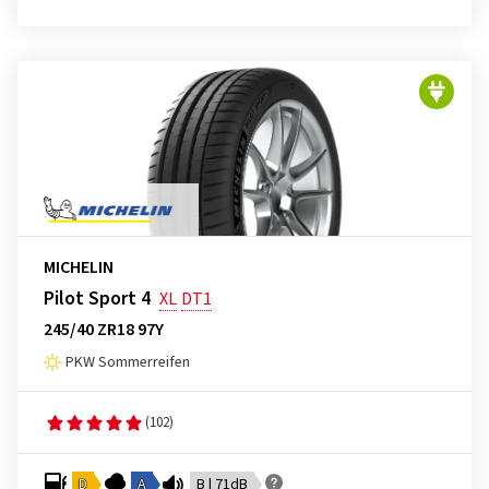
MICHELIN
Pilot Sport 4
XL
DT1
245/40 ZR18 97Y
PKW Sommerreifen
(102)
D
A
B | 71dB