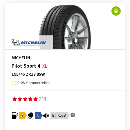
MICHELIN
Pilot Sport 4
XL
195/45 ZR17 85W
PKW Sommerreifen
(102)
D
A
B | 71dB