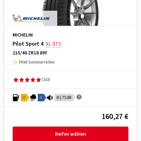
MICHELIN
Pilot Sport 4
XL
DT1
215/40 ZR18 89Y
PKW Sommerreifen
(102)
D
A
B | 71dB
160,27 €
Reifen wählen