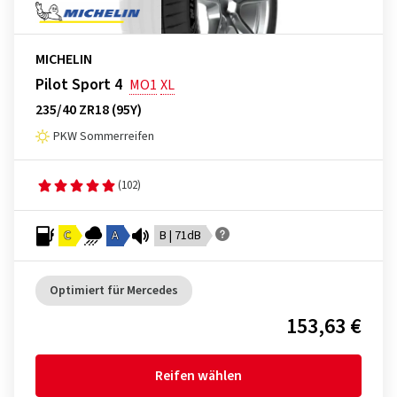
MICHELIN
Pilot Sport 4
MO1
XL
235/40 ZR18 (95Y)
PKW Sommerreifen
(102)
C
A
B | 71dB
Optimiert für Mercedes
153,63 €
Reifen wählen