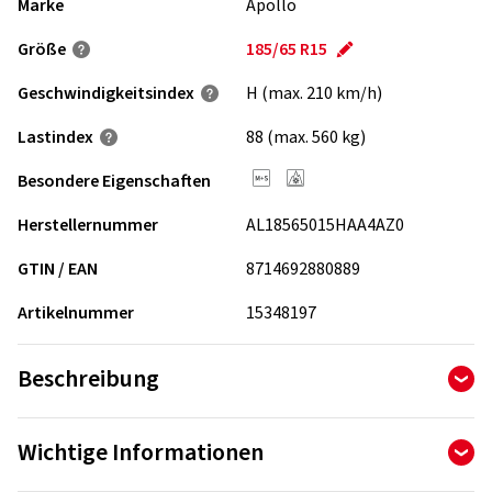
Marke
Apollo
Größe
185/65 R15
Geschwindigkeits­index
H (max. 210 km/h)
Lastindex
88 (max. 560 kg)
Besondere Eigenschaften
Herstellernummer
AL18565015HAA4AZ0
GTIN / EAN
8714692880889
Artikelnummer
15348197
Beschreibung
Alnac 4 G All Season - Hochleistungsfähiger
Wichtige Informationen
Ganzjahresreifen