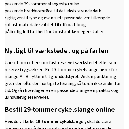
passende 29-tommer slangestørrelse
passende breddeområde til det eksisterende dæk
rigtig ventiltype og eventuelt passende ventillængde
robust materialekvalitet til offroad-brug
pålidelig lufttæthed for konstant køreegenskaber
Nyttigt til værkstedet og på farten
Uanset om det er som fast reserve i værkstedet eller som
reserve i rygsækken: En 29-tommer cykelslange hører for
mange MTB-ryttere til grundudstyret. Ved en punktering
giver den ofte den hurtigste løsning, så turen ikke ender før
tid. Også i hverdagen er en passende slange en praktisk og
uundværlig reservedel.
Bestil 29-tommer cykelslange online
Hvis du vil købe
29-tommer cykelslanger
, skal du være
opmærksom på den nøjagtige størrelse, det passende