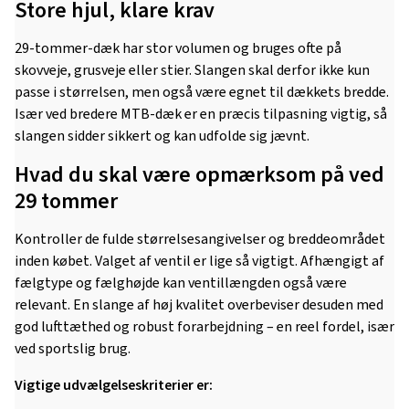
Store hjul, klare krav
29-tommer-dæk har stor volumen og bruges ofte på
skovveje, grusveje eller stier. Slangen skal derfor ikke kun
passe i størrelsen, men også være egnet til dækkets bredde.
Især ved bredere MTB-dæk er en præcis tilpasning vigtig, så
slangen sidder sikkert og kan udfolde sig jævnt.
Hvad du skal være opmærksom på ved
29 tommer
Kontroller de fulde størrelsesangivelser og breddeområdet
inden købet. Valget af ventil er lige så vigtigt. Afhængigt af
fælgtype og fælghøjde kan ventillængden også være
relevant. En slange af høj kvalitet overbeviser desuden med
god lufttæthed og robust forarbejdning – en reel fordel, især
ved sportslig brug.
Vigtige udvælgelseskriterier er: