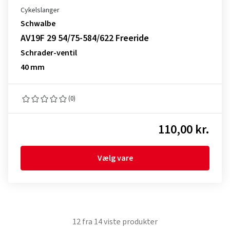
Cykelslanger
Schwalbe
AV19F 29 54/75-584/622 Freeride
Schrader-ventil
40 mm
(0)
110,00 kr.
Vælg vare
12
fra
14
viste produkter