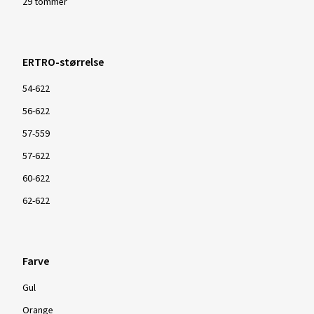
29 tommer
ERTRO-størrelse
54-622
56-622
57-559
57-622
60-622
62-622
Farve
Gul
Orange